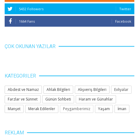
5432 Followers
Twitter
1664 Fans
Facebook
ÇOK OKUNAN YAZILAR
KATEGORILER
Abdest ve Namaz
Ahlak Bilgileri
Alışveriş Bilgileri
Evliyalar
Farzlar ve Sünnet
Günün Sohbeti
Haram ve Günahlar
Manşet
Merak Edilenler
Peygamberimiz
Yaşam
İman
REKLAM