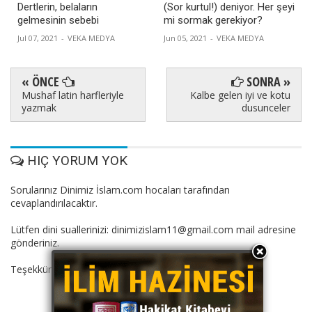
Dertlerin, belaların
(Sor kurtul!) deniyor. Her şeyi
gelmesinin sebebi
mi sormak gerekiyor?
Jul 07, 2021
-
VEKA MEDYA
Jun 05, 2021
-
VEKA MEDYA
« ÖNCE
SONRA »
Mushaf latin harfleriyle
Kalbe gelen iyi ve kotu
yazmak
dusunceler
HIÇ YORUM YOK
Sorularınız Dinimiz İslam.com hocaları tarafından
cevaplandırılacaktır.
Lütfen dini suallerinizi: dinimizislam11@gmail.com mail adresine
gönderiniz.
Teşekkürler.