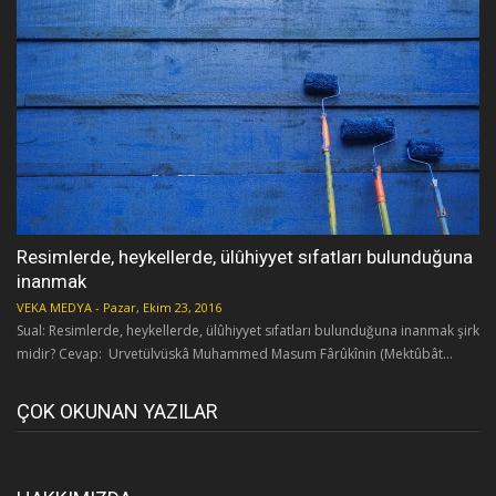
Resimlerde, heykellerde, ülûhiyyet sıfatları bulunduğuna
inanmak
VEKA MEDYA
-
Pazar, Ekim 23, 2016
Sual: Resimlerde, heykellerde, ülûhiyyet sıfatları bulunduğuna inanmak şirk
midir? Cevap: Urvetülvüskâ Muhammed Masum Fârûkînin (Mektûbât...
ÇOK OKUNAN YAZILAR