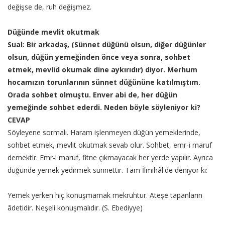
değişse de, ruh değişmez.
Düğünde mevlit okutmak
Sual: Bir arkadaş, (Sünnet düğünü olsun, diğer düğünler
olsun, düğün yemeğinden önce veya sonra, sohbet
etmek, mevlid okumak dine aykırıdır) diyor. Merhum
hocamızın torunlarının sünnet düğününe katılmıştım.
Orada sohbet olmuştu. Enver abi de, her düğün
yemeğinde sohbet ederdi. Neden böyle söyleniyor ki?
CEVAP
Söyleyene sormalı. Haram işlenmeyen düğün yemeklerinde,
sohbet etmek, mevlit okutmak sevab olur. Sohbet, emr-i maruf
demektir. Emr-i maruf, fitne çıkmayacak her yerde yapılır. Ayrıca
düğünde yemek yedirmek sünnettir. Tam İlmihâl'de deniyor ki:
Yemek yerken hiç konuşmamak mekruhtur. Ateşe tapanların
âdetidir. Neşeli konuşmalıdır. (S. Ebediyye)