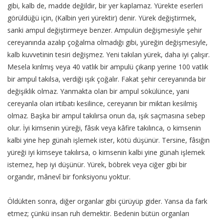
gibi, kalb de, madde değildir, bir yer kaplamaz. Yürekte eserleri
görüldüğü için, (Kalbin yeri yürektir) denir. Yürek değiştirmek,
sanki ampul değiştirmeye benzer. Ampulün değişmesiyle şehir
cereyanında azalıp çoğalma olmadığı gibi, yüreğin değişmesiyle,
kalb kuvvetinin tesiri değişmez. Yeni takılan yürek, daha iyi çalışır.
Mesela kırılmış veya 40 vatlık bir ampulü çıkarıp yerine 100 vatlık
bir ampul takılsa, verdiği ışık çoğalır. Fakat şehir cereyanında bir
değişiklik olmaz. Yanmakta olan bir ampul sökülünce, yani
cereyanla olan irtibatı kesilince, cereyanın bir miktarı kesilmiş
olmaz. Başka bir ampul takılırsa onun da, ışık saçmasına sebep
olur. İyi kimsenin yüreği, fâsık veya kâfire takılınca, o kimsenin
kalbi yine hep günah işlemek ister, kötü düşünür. Tersine, fâsığın
yüreği iyi kimseye takılırsa, o kimsenin kalbi yine günah işlemek
istemez, hep iyi düşünür. Yürek, böbrek veya ciğer gibi bir
organdır, mânevî bir fonksiyonu yoktur.
Öldükten sonra, diğer organlar gibi çürüyüp gider. Yansa da fark
etmez; çünkü insan ruh demektir. Bedenin bütün organları