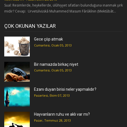
Sual: Resimlerde, heykellerde, ülûhiyyet sıfatları bulunduğuna inanmak şirk
midir? Cevap: Urvetülvüskâ Muhammed Masum Fârûkînin (Mektûbât...
ÇOK OKUNAN YAZILAR
Gece çöp atmak
Cumartesi, Ocak 05, 2013
Bir namazda birkaç niyet
Cumartesi, Ocak 05, 2013
Ezanı duyan birisi neler yapmalıdır?
Pazartesi, Ekim 07, 2013
Hayvanların ruhu ve aklı var mı?
Pazar, Temmuz 28, 2013