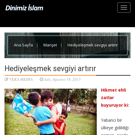
Ana Sayfa
Manşet
Hediyeleşmek sevgiyi artırır
Hediyeleşmek sevgiyi artırır
VEKA MEDYA
Salı, Ağustos 18, 2015
Hikmet ehli
zatlar
buyuruyor ki:
Yabancı bir
ülkeye gidildiği