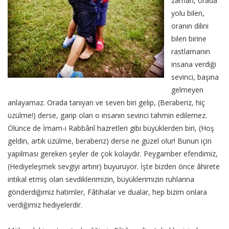
zaman, orada
yolu bilen,
oranın dilini
bilen birine
rastlamanın
insana verdiği
sevinci, başına
gelmeyen
anlayamaz. Orada tanıyan ve seven biri gelip, (Beraberiz, hiç
üzülme!) derse, garip olan o insanın sevinci tahmin edilemez.
Ölünce de İmam-ı Rabbânî hazretleri gibi büyüklerden biri, (Hoş
geldin, artık üzülme, beraberiz) derse ne güzel olur! Bunun için
yapılması gereken şeyler de çok kolaydır. Peygamber efendimiz,
(Hediyeleşmek sevgiyi artırır) buyuruyor. İşte bizden önce âhirete
intikal etmiş olan sevdiklerimizin, büyüklerimizin ruhlarına
gönderdiğimiz hatimler, Fâtihalar ve dualar, hep bizim onlara
verdiğimiz hediyelerdir.