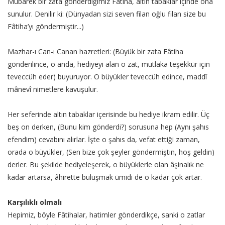
Mübarek bir zata gönderdiğimiz Fâtiha, altın tabaklar içinde ona
sunulur. Denilir ki: (Dünyadan sizi seven filan oğlu filan size bu
Fâtiha’yı göndermiştir...)
Mazhar-ı Can-ı Canan hazretleri: (Büyük bir zata Fâtiha
gönderilince, o anda, hediyeyi alan o zat, mutlaka teşekkür için
teveccüh eder) buyuruyor. O büyükler teveccüh edince, maddî
mânevî nimetlere kavuşulur.
Her seferinde altın tabaklar içerisinde bu hediye ikram edilir. Üç
beş on derken, (Bunu kim gönderdi?) sorusuna hep (Aynı şahıs
efendim) cevabını alırlar. İşte o şahıs da, vefat ettiği zaman,
orada o büyükler, (Sen bize çok şeyler göndermiştin, hoş geldin)
derler. Bu şekilde hediyeleşerek, o büyüklerle olan âşinalık ne
kadar artarsa, âhirette buluşmak ümidi de o kadar çok artar.
Karşılıklı olmalı
Hepimiz, böyle Fâtihalar, hatimler gönderdikçe, sanki o zatlar