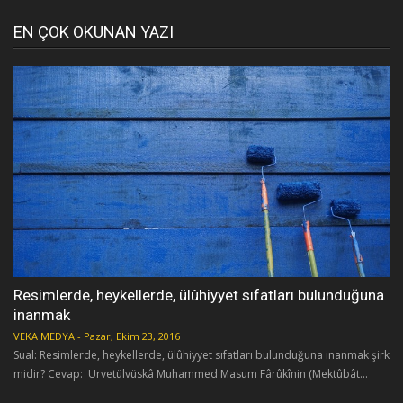
EN ÇOK OKUNAN YAZI
Resimlerde, heykellerde, ülûhiyyet sıfatları bulunduğuna
inanmak
VEKA MEDYA
-
Pazar, Ekim 23, 2016
Sual: Resimlerde, heykellerde, ülûhiyyet sıfatları bulunduğuna inanmak şirk
midir? Cevap: Urvetülvüskâ Muhammed Masum Fârûkînin (Mektûbât...