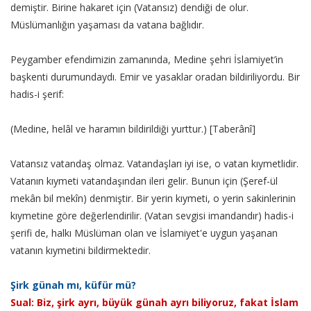
demiştir. Birine hakaret için (Vatansız) dendiği de olur.
Müslümanlığın yaşaması da vatana bağlıdır.
Peygamber efendimizin zamanında, Medine şehri İslamiyet’in
başkenti durumundaydı. Emir ve yasaklar oradan bildiriliyordu. Bir
hadis-i şerif:
(Medine, helâl ve haramın bildirildiği yurttur.) [Taberânî]
Vatansız vatandaş olmaz. Vatandaşları iyi ise, o vatan kıymetlidir.
Vatanın kıymeti vatandaşından ileri gelir. Bunun için (Şeref-ül
mekân bil mekîn) denmiştir. Bir yerin kıymeti, o yerin sakinlerinin
kıymetine göre değerlendirilir. (Vatan sevgisi imandandır) hadis-i
şerifi de, halkı Müslüman olan ve İslamiyet'e uygun yaşanan
vatanın kıymetini bildirmektedir.
Şirk günah mı, küfür mü?
Sual: Biz, şirk ayrı, büyük günah ayrı biliyoruz, fakat İslam