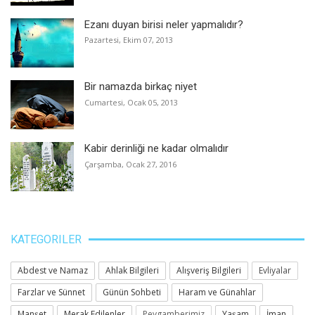
Ezanı duyan birisi neler yapmalıdır?
Pazartesi, Ekim 07, 2013
Bir namazda birkaç niyet
Cumartesi, Ocak 05, 2013
Kabir derinliği ne kadar olmalıdır
Çarşamba, Ocak 27, 2016
KATEGORILER
Abdest ve Namaz
Ahlak Bilgileri
Alışveriş Bilgileri
Evliyalar
Farzlar ve Sünnet
Günün Sohbeti
Haram ve Günahlar
Manşet
Merak Edilenler
Peygamberimiz
Yaşam
İman