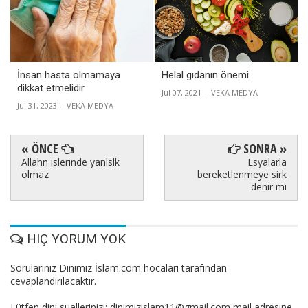
İnsan hasta olmamaya
Helal gıdanın önemi
dikkat etmelidir
Jul 07, 2021
-
VEKA MEDYA
Jul 31, 2023
-
VEKA MEDYA
« ÖNCE
SONRA »
Allahn islerinde yanlslk
Esyalarla
olmaz
bereketlenmeye sirk
denir mi
HIÇ YORUM YOK
Sorularınız Dinimiz İslam.com hocaları tarafından
cevaplandırılacaktır.
Lütfen dini suallerinizi: dinimizislam11@gmail.com mail adresine