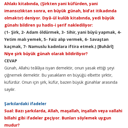
Ahlakı kitabında, (Şirkten yani küfürden, yani
imansızlıktan sonra, en büyük günah, bid’at itikadında
olmaktır) deniyor. Dıyâ-ül kulûb kitabında, yedi büyük
günahı bildiren şu hadis-i şerif naklediliyor:
(1- Şirk, 2- Adam öldürmek, 3- Sihir, yani büyü yapmak, 4-
Yetim malı yemek, 5- Faiz alıp vermek, 6- Savaştan
kaçmak, 7- Namuslu kadınlara iftira etmek.) [Buhârî]
Niye şirk büyük günah olarak bildiriliyor?
CEVAP
Günah, Allahü teâlâya isyan demektir, onun yasak ettiği şeyi
çiğnemek demektir. Bu yasakların en büyüğü elbette şirktir,
küfürdür. Onun için şirk, küfür, bazen büyük günahlar arasında
sayılır.
Şarkılardaki ifadeler
Sual: Bazı şarkılarda, Allah, maşallah, inşallah veya vallahi
billahi gibi ifadeler geçiyor. Bunları söylemek uygun
mudur?