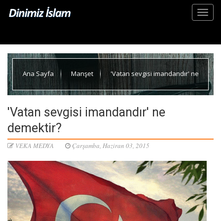
Ana Sayfa
Manşet
'Vatan sevgisi imandandır' ne
demektir?
'Vatan sevgisi imandandır' ne
demektir?
VEKA MEDYA
Çarşamba, Haziran 03, 2015