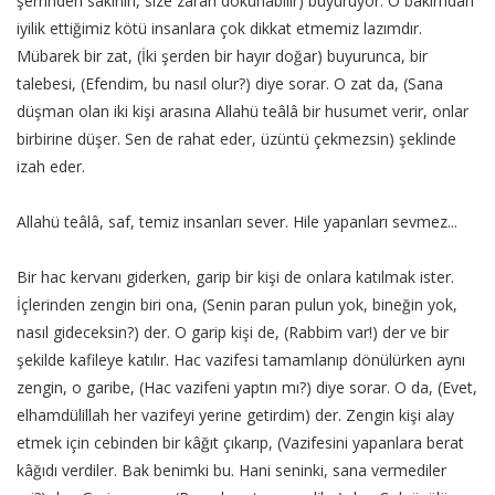
şerrinden sakının, size zararı dokunabilir) buyuruyor. O bakımdan
iyilik ettiğimiz kötü insanlara çok dikkat etmemiz lazımdır.
Mübarek bir zat, (İki şerden bir hayır doğar) buyurunca, bir
talebesi, (Efendim, bu nasıl olur?) diye sorar. O zat da, (Sana
düşman olan iki kişi arasına Allahü teâlâ bir husumet verir, onlar
birbirine düşer. Sen de rahat eder, üzüntü çekmezsin) şeklinde
izah eder.
Allahü teâlâ, saf, temiz insanları sever. Hile yapanları sevmez...
Bir hac kervanı giderken, garip bir kişi de onlara katılmak ister.
İçlerinden zengin biri ona, (Senin paran pulun yok, bineğin yok,
nasıl gideceksin?) der. O garip kişi de, (Rabbim var!) der ve bir
şekilde kafileye katılır. Hac vazifesi tamamlanıp dönülürken aynı
zengin, o garibe, (Hac vazifeni yaptın mı?) diye sorar. O da, (Evet,
elhamdülillah her vazifeyi yerine getirdim) der. Zengin kişi alay
etmek için cebinden bir kâğıt çıkarıp, (Vazifesini yapanlara berat
kâğıdı verdiler. Bak benimki bu. Hani seninki, sana vermediler