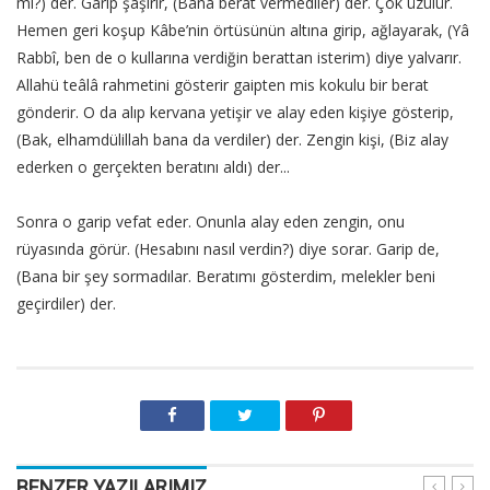
mi?) der. Garip şaşırır, (Bana berat vermediler) der. Çok üzülür.
Hemen geri koşup Kâbe’nin örtüsünün altına girip, ağlayarak, (Yâ
Rabbî, ben de o kullarına verdiğin berattan isterim) diye yalvarır.
Allahü teâlâ rahmetini gösterir gaipten mis kokulu bir berat
gönderir. O da alıp kervana yetişir ve alay eden kişiye gösterip,
(Bak, elhamdülillah bana da verdiler) der. Zengin kişi, (Biz alay
ederken o gerçekten beratını aldı) der...
Sonra o garip vefat eder. Onunla alay eden zengin, onu
rüyasında görür. (Hesabını nasıl verdin?) diye sorar. Garip de,
(Bana bir şey sormadılar. Beratımı gösterdim, melekler beni
geçirdiler) der.
BENZER YAZILARIMIZ