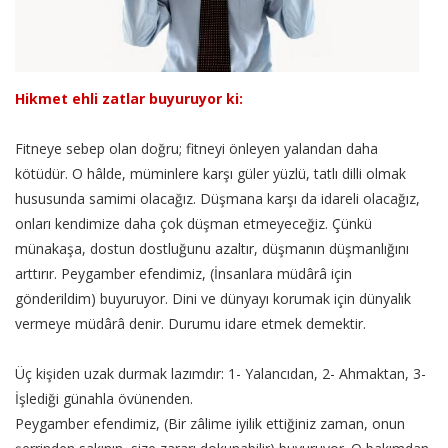
Hikmet ehli zatlar buyuruyor ki:
Fitneye sebep olan doğru; fitneyi önleyen yalandan daha
kötüdür. O hâlde, müminlere karşı güler yüzlü, tatlı dilli olmak
hususunda samimi olacağız. Düşmana karşı da idareli olacağız,
onları kendimize daha çok düşman etmeyeceğiz. Çünkü
münakaşa, dostun dostluğunu azaltır, düşmanın düşmanlığını
arttırır. Peygamber efendimiz, (İnsanlara müdârâ için
gönderildim) buyuruyor. Dini ve dünyayı korumak için dünyalık
vermeye müdârâ denir. Durumu idare etmek demektir.
Üç kişiden uzak durmak lazımdır: 1- Yalancıdan, 2- Ahmaktan, 3-
İşlediği günahla övünenden.
Peygamber efendimiz, (Bir zâlime iyilik ettiğiniz zaman, onun