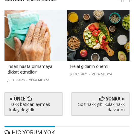
İnsan hasta olmamaya
Helal gıdanın önemi
dikkat etmelidir
Jul 07, 2021
-
VEKA MEDYA
Jul 31, 2023
-
VEKA MEDYA
« ÖNCE
SONRA »
Hakk batldan ayrmak
Goz hakk gibi kulak hakk
kolay degildir
da var m
HIÇ YORUM YOK