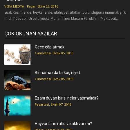
VEKA MEDYA
-
Pazar, Ekim 23, 2016
Sual: Resimlerde, heykellerde, ülûhiyyet sıfatları bulunduğuna inanmak şirk
midir? Cevap: Urvetülvüskâ Muhammed Masum Fârûkînin (Mektûbât...
ÇOK OKUNAN YAZILAR
Gece çöp atmak
Cumartesi, Ocak 05, 2013
Bir namazda birkaç niyet
Cumartesi, Ocak 05, 2013
Ezanı duyan birisi neler yapmalıdır?
Pazartesi, Ekim 07, 2013
Hayvanların ruhu ve aklı var mı?
Pazar, Temmuz 28, 2013