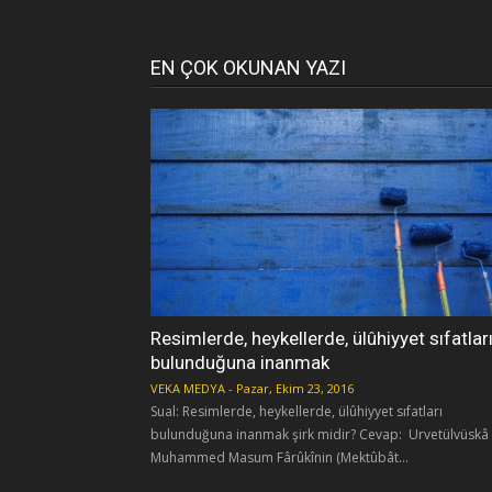
EN ÇOK OKUNAN YAZI
Resimlerde, heykellerde, ülûhiyyet sıfatlar
bulunduğuna inanmak
VEKA MEDYA
-
Pazar, Ekim 23, 2016
Sual: Resimlerde, heykellerde, ülûhiyyet sıfatları
bulunduğuna inanmak şirk midir? Cevap: Urvetülvüskâ
Muhammed Masum Fârûkînin (Mektûbât...