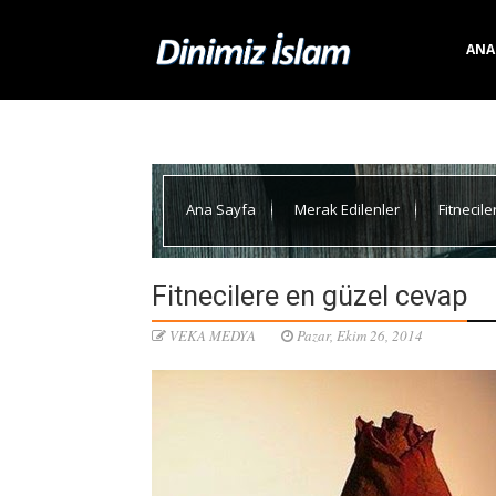
ANA
Ana Sayfa
Merak Edilenler
Fitnecil
Fitnecilere en güzel cevap
VEKA MEDYA
Pazar, Ekim 26, 2014