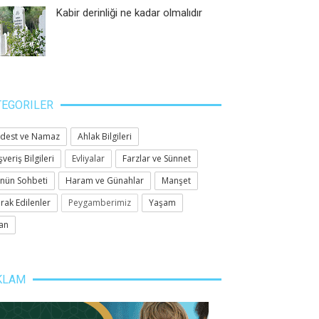
Kabir derinliği ne kadar olmalıdır
TEGORILER
dest ve Namaz
Ahlak Bilgileri
şveriş Bilgileri
Evliyalar
Farzlar ve Sünnet
nün Sohbeti
Haram ve Günahlar
Manşet
rak Edilenler
Peygamberimiz
Yaşam
n kurtulmak için
İnsan, gelişmiş bir hayvan
Din
değildir!
2021
-
VEKA MEDYA
Apr 
an
Apr 09, 2021
-
VEKA MEDYA
KLAM