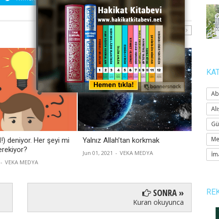
KA
Ab
Alı
Gü
Me
l!) deniyor. Her şeyi mi
Yalnız Allah’tan korkmak
Büyüde
rekiyor?
Jun 01, 2021
-
VEKA MEDYA
Apr 16, 
İm
-
VEKA MEDYA
SONRA »
RE
Kuran okuyunca