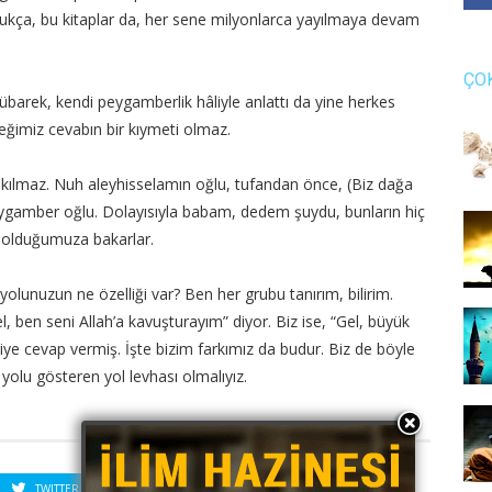
ldukça, bu kitaplar da, her sene milyonlarca yayılmaya devam
ÇO
arek, kendi peygamberlik hâliyle anlattı da yine herkes
ceğimiz cevabın bir kıymeti olmaz.
kılmaz. Nuh aleyhisselamın oğlu, tufandan önce, (Biz dağa
eygamber oğlu. Dolayısıyla babam, dedem şuydu, bunların hiç
 olduğumuza bakarlar.
 yolunuzun ne özelliği var? Ben her grubu tanırım, bilirim.
el, ben seni Allah’a kavuşturayım” diyor. Biz ise, “Gel, büyük
iye cevap vermiş. İşte bizim farkımız da budur. Biz de böyle
 yolu gösteren yol levhası olmalıyız.
TWITTER
PINTEREST