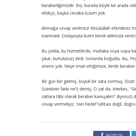
beraberliğimizdir. Biz, burada böyle bir arada o
ettikçe, başka cevaba lüzum yok.
Ahmağa cevap verilmez! Resulullah efendimiz müb
inanmadı. Dolayısıyla bizim kendi aklımızla vere
Bu yolda, bu hizmetlerde, mutlaka soya sopa ba
çıkar, kurtuluruz) dedi. Sonunda boğuldu. Bu, P
önemi yok. Neye iman ettiğimize, kimle beraber
Bir gün biri gelmiş, büyük bir zata sormuş, (Sizin
Sizinkinin farkı ne?) demiş. O zat da, (Herkes, “G
zatlara tâbi olarak beraber kavuşalım” diyoruz) d
cevap vermeliyiz. Yani hedef tahtası değil, doğru
FACEBOOK