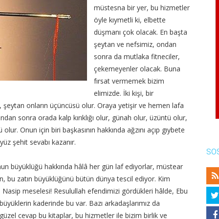
müstesna bir yer, bu hizmetler
öyle kıymetli ki, elbette
düşmanı çok olacak. En başta
şeytan ve nefsimiz, ondan
sonra da mutlaka fitneciler,
çekemeyenler olacak. Buna
fırsat vermemek bizim
elimizde. İki kişi, bir
, şeytan onların üçüncüsü olur. Oraya yetişir ve hemen lafa
 ondan sonra orada kalp kırıklığı olur, günah olur, üzüntü olur,
ü olur. Onun için biri başkasının hakkında ağzını açıp gıybete
yüz şehit sevabı kazanır.
SO
n büyüklüğü hakkında hâlâ her gün laf ediyorlar, müstear
in, bu zatın büyüklüğünü bütün dünya tescil ediyor. Kim
. Nasip meselesi! Resulullah efendimizi gördükleri hâlde, Ebu
n büyüklerin kaderinde bu var. Bazı arkadaşlarımız da
güzel cevap bu kitaplar, bu hizmetler ile bizim birlik ve