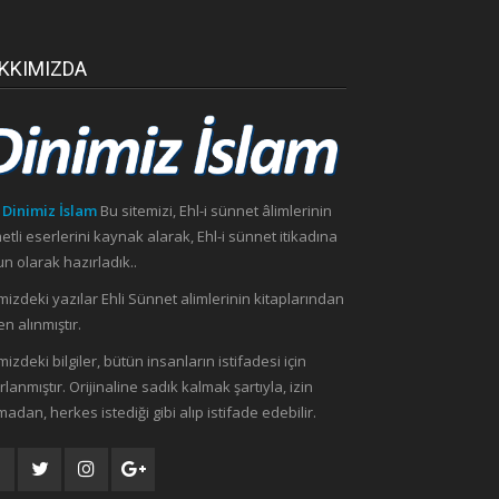
KKIMIZDA
 Dinimiz İslam
Bu sitemizi, Ehl-i sünnet âlimlerinin
etli eserlerini kaynak alarak, Ehl-i sünnet itikadına
n olarak hazırladık..
mizdeki yazılar Ehli Sünnet alimlerinin kitaplarından
n alınmıştır.
mizdeki bilgiler, bütün insanların istifadesi için
rlanmıştır. Orijinaline sadık kalmak şartıyla, izin
madan, herkes istediği gibi alıp istifade edebilir.