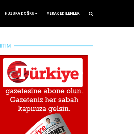
HUZURA DOĞRU
MERAK EDILENLER
NITIM