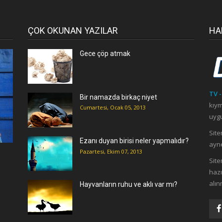
ÇOK OKUNAN YAZILAR
HA
Gece çöp atmak
TV -
Bir namazda birkaç niyet
kıym
Cumartesi, Ocak 05, 2013
uygu
Site
Ezanı duyan birisi neler yapmalıdır?
ayne
Pazartesi, Ekim 07, 2013
ı
Site
hazı
alın
Hayvanların ruhu ve aklı var mı?