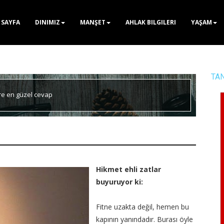
 SAYFA
DINIMIZ
MANŞET
AHLAK BILGILERI
YAŞAM
TA
ere en güzel cevap
Hikmet ehli zatlar
buyuruyor ki:
Fitne uzakta değil, hemen bu
kapının yanındadır. Burası öyle