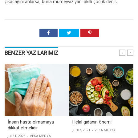
çıkacağını anlarsa, buna mümeyyiz yani akıllı çocuk denir.
BENZER YAZILARIMIZ
İnsan hasta olmamaya
Helal gıdanın önemi
dikkat etmelidir
Jul 07, 2021
-
VEKA MEDYA
Jul 31, 2023
-
VEKA MEDYA