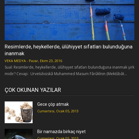
Resimlerde, heykellerde, ülûhiyyet sıfatları bulunduğuna
inanmak
VEKA MEDYA
-
Pazar, Ekim 23, 2016
Sual: Resimlerde, heykellerde, ülûhiyyet sıfatları bulunduğuna inanmak şirk
midir? Cevap: Urvetülvüskâ Muhammed Masum Fârûkînin (Mektûbât...
ÇOK OKUNAN YAZILAR
Gece çöp atmak
Cumartesi, Ocak 05, 2013
Bir namazda birkaç niyet
Cumartesi, Ocak 05, 2013