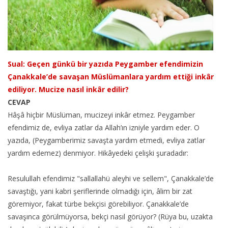
Sual: Geçen günkü bir yazıda Peygamber efendimizin
Çanakkale’de savaşan Müslümanlara yardım ettiği inkâr
ediliyor. Mucize nasıl inkâr edilir?
CEVAP
Hâşâ hiçbir Müslüman, mucizeyi inkâr etmez. Peygamber
efendimiz de, evliya zatlar da Allah’ın izniyle yardım eder. O
yazıda, (Peygamberimiz savaşta yardım etmedi, evliya zatlar
yardım edemez) denmiyor. Hikâyedeki çelişki şuradadır:
Resulullah efendimiz "sallallahü aleyhi ve sellem", Çanakkale’de
savaştığı, yani kabri şeriflerinde olmadığı için, âlim bir zat
göremiyor, fakat türbe bekçisi görebiliyor. Çanakkale’de
savaşınca görülmüyorsa, bekçi nasıl görüyor? (Rüya bu, uzakta