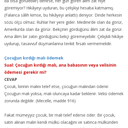
da olsa görülebilir) denirse, her gün gören âlim zat niye
göremiyor? Hikâyeyi uyduran, bu çelişkiyi hesaba katmamış.
(Falanca sâlih kimse, bu hikâyeyi anlattı) deniyor. Dinde herkesin
sözü ölçü olmaz. Ruhlar her yere gider. Medine’de olan da görür,
Amerika’da olan da görür. Bekçinin gördüğünü âlim zat da görür.
Ama âlim bir zatın gördüğünü bekçi göremeyebilir. Çelişkili hikâye
uydurup, tasavvuf düşmanlarına tenkit fırsatı vermemelidir.
Çocuğun kırdığı malı ödemek
Sual: Çocuğun kırdığı malı, ana babasının veya velisinin
ödemesi gerekir mi?
CEVAP
Çocuk, birinin malını telef etse, çocuğun malından ödenir.
Çocuğun malı yoksa, malı oluncaya kadar beklenir. Velisi ödemek
zorunda değildir. (Mecelle, madde 916)
Fakat mümeyyiz çocuk, bir malı telef ederse öder. Bir çocuk,
satın alınan malın kendi mülkü olacağını ve satınca mülkünden