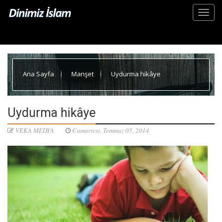
Ana Sayfa
Manşet
Uydurma hikâye
Uydurma hikâye
VEKA MEDYA
Cumartesi, Temmuz 05, 2014