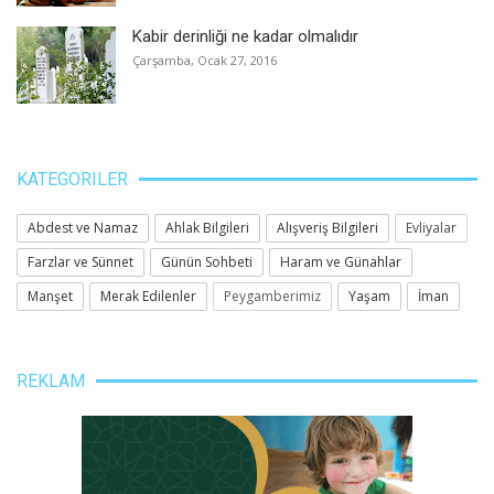
Kabir derinliği ne kadar olmalıdır
Çarşamba, Ocak 27, 2016
KATEGORILER
Abdest ve Namaz
Ahlak Bilgileri
Alışveriş Bilgileri
Evliyalar
Farzlar ve Sünnet
Günün Sohbeti
Haram ve Günahlar
Manşet
Merak Edilenler
Peygamberimiz
Yaşam
İman
REKLAM