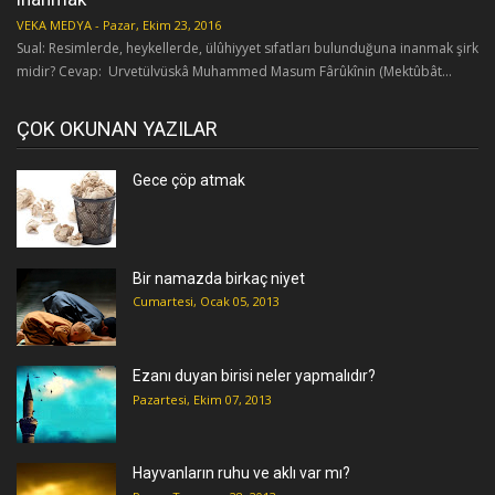
VEKA MEDYA
-
Pazar, Ekim 23, 2016
Sual: Resimlerde, heykellerde, ülûhiyyet sıfatları bulunduğuna inanmak şirk
midir? Cevap: Urvetülvüskâ Muhammed Masum Fârûkînin (Mektûbât...
ÇOK OKUNAN YAZILAR
Gece çöp atmak
Bir namazda birkaç niyet
Cumartesi, Ocak 05, 2013
Ezanı duyan birisi neler yapmalıdır?
Pazartesi, Ekim 07, 2013
Hayvanların ruhu ve aklı var mı?