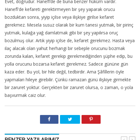
Evet, doğrudur. Hanefî’de de buna benzer hüküm vardır.
Hanefî'de kefareti gerektirmeyen bir şey yaparak orucu
bozduktan sonra, yiyip içilse veya ilişkiye girilse kefaret
gerekmez. Mesela susuz olarak bir kum tanesi yutmak, bir pirinç
yutmak, kulağa yağ damlatmak gibi bir şey yapılırsa oruç
bozulmuş olur. Artık yiyip içilse de, kefaret gerekmez. Hasta veya
ilaç alacak olan yahut herhangi bir sebeple orucunu bozmak
zorunda kalan, kefaret gerekip gerekmediğinden şüphe edip, bu
yolla orucunu bozarsa kefaret gerekmez. Sadece gününe gün
kaza eder. Bu yol, bir hile değil, tedbirdir. Ama Şâfiîlerin öyle
yapmaları hileye girebilir. Çünkü ramazan günü ilişkiye girmekte
bir zaruret yoktur. Gerçekten bir zaruret olursa, o zaman, o yola
başvurmak caiz olur.
BENZER YAZILARIMIZ