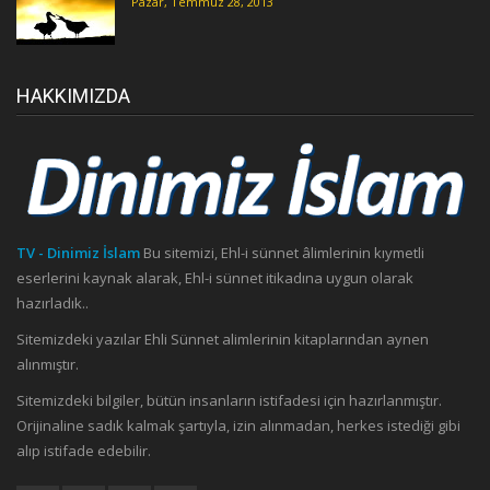
Pazar, Temmuz 28, 2013
HAKKIMIZDA
TV - Dinimiz İslam
Bu sitemizi, Ehl-i sünnet âlimlerinin kıymetli
eserlerini kaynak alarak, Ehl-i sünnet itikadına uygun olarak
hazırladık..
Sitemizdeki yazılar Ehli Sünnet alimlerinin kitaplarından aynen
alınmıştır.
Sitemizdeki bilgiler, bütün insanların istifadesi için hazırlanmıştır.
Orijinaline sadık kalmak şartıyla, izin alınmadan, herkes istediği gibi
alıp istifade edebilir.