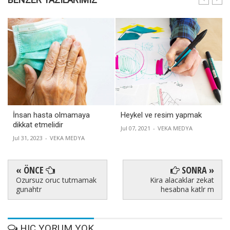
İnsan hasta olmamaya
Heykel ve resim yapmak
dikkat etmelidir
Jul 07, 2021
-
VEKA MEDYA
Jul 31, 2023
-
VEKA MEDYA
« ÖNCE
SONRA »
Ozursuz oruc tutmamak
Kira alacaklar zekat
gunahtr
hesabna katlr m
HIÇ YORUM YOK