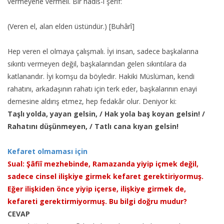
vermeyene vermeli. Bir hadis-i şerif:
(Veren el, alan elden üstündür.) [Buhârî]
Hep veren el olmaya çalışmalı. İyi insan, sadece başkalarına
sıkıntı vermeyen değil, başkalarından gelen sıkıntılara da
katlanandır. İyi komşu da böyledir. Hakiki Müslüman, kendi
rahatını, arkadaşının rahatı için terk eder, başkalarının enayi
demesine aldırış etmez, hep fedakâr olur. Deniyor ki:
Taşlı yolda, yayan gelsin, / Hak yola baş koyan gelsin! /
Rahatını düşünmeyen, / Tatlı cana kıyan gelsin!
Kefaret olmaması için
Sual: Şâfiî mezhebinde, Ramazanda yiyip içmek değil,
sadece cinsel ilişkiye girmek kefaret gerektiriyormuş.
Eğer ilişkiden önce yiyip içerse, ilişkiye girmek de,
kefareti gerektirmiyormuş. Bu bilgi doğru mudur?
CEVAP