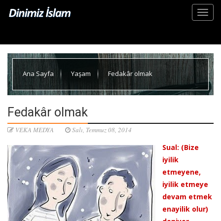
Ana Sayfa
Yaşam
Fedakâr olmak
Fedakâr olmak
VEKA MEDYA
Salı, Temmuz 08, 2014
Sual: (Bize
iyilik
etmeyene,
iyilik etmeye
devam etmek
enayilik olur)