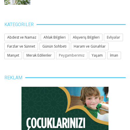
KATEGORILER
Abdest ve Namaz
Ahlak Bilgileri
Alışveriş Bilgileri
Evliyalar
Farzlar ve Sünnet
Günün Sohbeti
Haram ve Günahlar
Manşet
Merak Edilenler
Peygamberimiz
Yaşam
İman
REKLAM