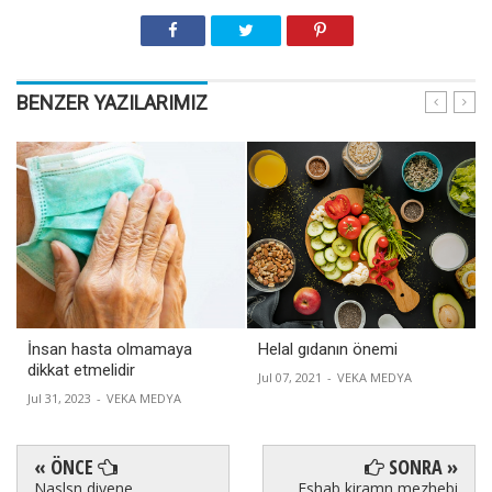
BENZER YAZILARIMIZ
İnsan hasta olmamaya
Helal gıdanın önemi
dikkat etmelidir
Jul 07, 2021
-
VEKA MEDYA
Jul 31, 2023
-
VEKA MEDYA
« ÖNCE
SONRA »
Naslsn diyene
Eshab kiramn mezhebi