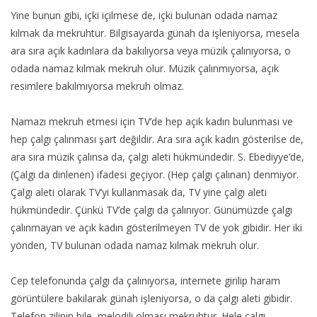
Yine bunun gibi, içki içilmese de, içki bulunan odada namaz
kılmak da mekruhtur. Bilgisayarda günah da işleniyorsa, mesela
ara sıra açık kadınlara da bakılıyorsa veya müzik çalınıyorsa, o
odada namaz kılmak mekruh olur. Müzik çalınmıyorsa, açık
resimlere bakılmıyorsa mekruh olmaz.
Namazı mekruh etmesi için TV’de hep açık kadın bulunması ve
hep çalgı çalınması şart değildir. Ara sıra açık kadın gösterilse de,
ara sıra müzik çalınsa da, çalgı aleti hükmündedir. S. Ebediyye’de,
(Çalgı da dinlenen) ifadesi geçiyor. (Hep çalgı çalınan) denmiyor.
Çalgı aleti olarak TV’yi kullanmasak da, TV yine çalgı aleti
hükmündedir. Çünkü TV’de çalgı da çalınıyor. Günümüzde çalgı
çalınmayan ve açık kadın gösterilmeyen TV de yok gibidir. Her iki
yönden, TV bulunan odada namaz kılmak mekruh olur.
Cep telefonunda çalgı da çalınıyorsa, internete girilip haram
görüntülere bakılarak günah işleniyorsa, o da çalgı aleti gibidir.
Telefon zilinin bile, melodili olması mekruhtur. Hele çalgı