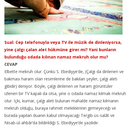
Sual: Cep telefonuyla veya TV ile müzik de dinleniyorsa,
yine çalgı çalan alet hükmüne girer mi? Yani bunların
bulunduğu odada kılınan namaz mekruh olur mu?
CEVAP
Elbette mekruh olur. Çünkü S. Ebediyye’de, (Çalgı da dinlenen ve
bakması haram olan resimlerine de bakılan şeyler, çalgı aleti
gibidir) deniyor. Böyle, çalgı dinlenen ve haram görüntüler
izlenen bir TV kapalı da olsa, yine o odada namaz kılmak mekruh
olur. İçki, kumar, çalgı aleti bulunan mahalde namaz kılmanın
mekruh olduğu, buraya rahmet meleklerinin girmeyeceği ve
burada yapılan duanın kabul olmayacağı Tergib-üs-salât ve
Nisab-ül-ahbâr’da bildirildiği S. Ebediyye’de yazılıdır.