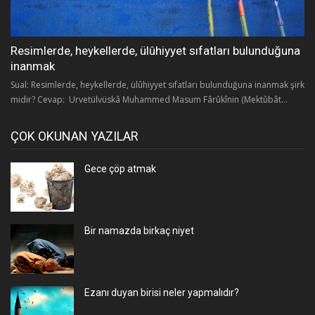
Resimlerde, heykellerde, ülûhiyyet sıfatları bulunduğuna
inanmak
Sual: Resimlerde, heykellerde, ülûhiyyet sıfatları bulunduğuna inanmak şirk
midir? Cevap: Urvetülvüskâ Muhammed Masum Fârûkînin (Mektûbât...
ÇOK OKUNAN YAZILAR
Gece çöp atmak
Bir namazda birkaç niyet
Ezanı duyan birisi neler yapmalıdır?