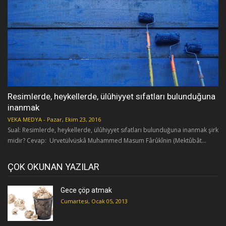
Resimlerde, heykellerde, ülûhiyyet sıfatları bulunduğuna
inanmak
VEKA MEDYA
-
Pazar, Ekim 23, 2016
Sual: Resimlerde, heykellerde, ülûhiyyet sıfatları bulunduğuna inanmak şirk
midir? Cevap: Urvetülvüskâ Muhammed Masum Fârûkînin (Mektûbât...
ÇOK OKUNAN YAZILAR
Gece çöp atmak
Cumartesi, Ocak 05, 2013