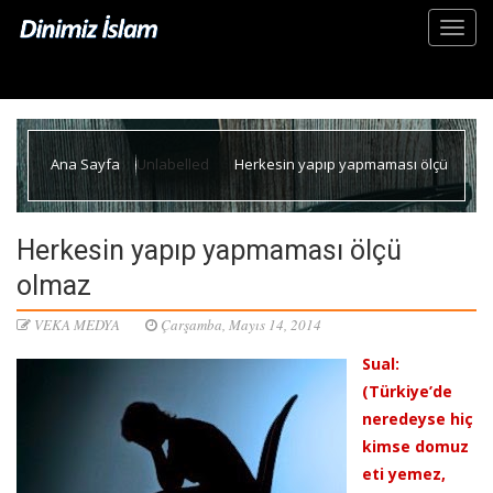
Ana Sayfa
Unlabelled
Herkesin yapıp yapmaması ölçü
olmaz
Herkesin yapıp yapmaması ölçü
olmaz
VEKA MEDYA
Çarşamba, Mayıs 14, 2014
Sual:
(Türkiye’de
neredeyse hiç
kimse domuz
eti yemez,