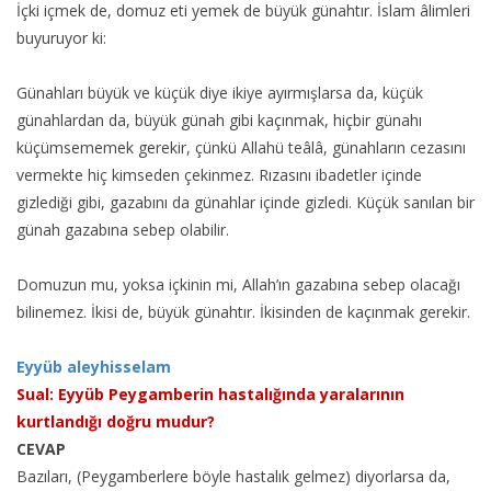
İçki içmek de, domuz eti yemek de büyük günahtır. İslam âlimleri
buyuruyor ki:
Günahları büyük ve küçük diye ikiye ayırmışlarsa da, küçük
günahlardan da, büyük günah gibi kaçınmak, hiçbir günahı
küçümsememek gerekir, çünkü Allahü teâlâ, günahların cezasını
vermekte hiç kimseden çekinmez. Rızasını ibadetler içinde
gizlediği gibi, gazabını da günahlar içinde gizledi. Küçük sanılan bir
günah gazabına sebep olabilir.
Domuzun mu, yoksa içkinin mi, Allah’ın gazabına sebep olacağı
bilinemez. İkisi de, büyük günahtır. İkisinden de kaçınmak gerekir.
Eyyüb aleyhisselam
Sual: Eyyüb Peygamberin hastalığında yaralarının
kurtlandığı doğru mudur?
CEVAP
Bazıları, (Peygamberlere böyle hastalık gelmez) diyorlarsa da,