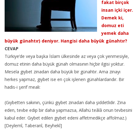
fakat birçok
insan içki içer.
Demek ki,
domuz eti
yemek daha
büyük günahtır) deniyor. Hangisi daha büyük günahtır?
CEVAP
Türkiye’de veya başka İslam ülkesinde az veya çok yenmesiyle,
domuz etinin daha büyük günah olmasının hiçbir ilgisi yoktur.
Mesela gıybet zinadan daha büyük bir günahtır. Ama zinayı
herkes yapmaz, gıybet ise en çok işlenen günahlardandır. Bir
hadis-i şerif meali:
(Gıybetten sakının, çünkü gıybet zinadan daha şiddetlidir. Zina
eden, tevbe edip bir daha yapmazsa, Allahü teâlâ onun tevbesini
kabul eder. Gıybet edilen gıybet edeni affetmedikçe affolmaz.)
[Deylemî, Taberanî, Beyhekî]