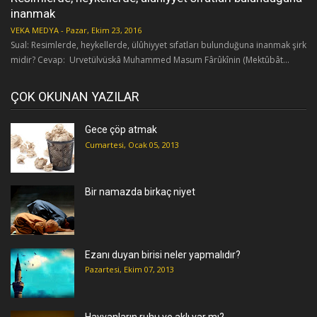
inanmak
VEKA MEDYA
-
Pazar, Ekim 23, 2016
Sual: Resimlerde, heykellerde, ülûhiyyet sıfatları bulunduğuna inanmak şirk
midir? Cevap: Urvetülvüskâ Muhammed Masum Fârûkînin (Mektûbât...
ÇOK OKUNAN YAZILAR
Gece çöp atmak
Cumartesi, Ocak 05, 2013
Bir namazda birkaç niyet
Ezanı duyan birisi neler yapmalıdır?
Pazartesi, Ekim 07, 2013
Hayvanların ruhu ve aklı var mı?