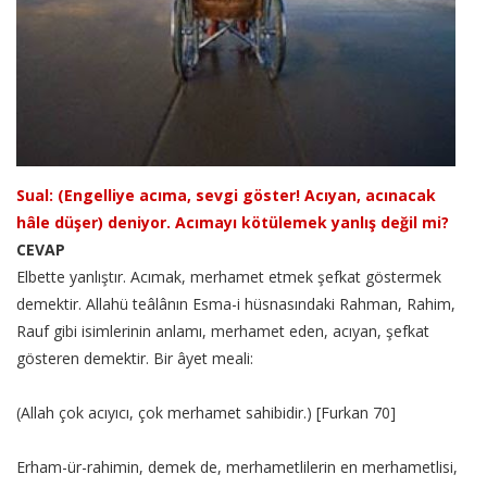
Sual: (Engelliye acıma, sevgi göster! Acıyan, acınacak
hâle düşer) deniyor. Acımayı kötülemek yanlış değil mi?
CEVAP
Elbette yanlıştır. Acımak, merhamet etmek şefkat göstermek
demektir. Allahü teâlânın Esma-i hüsnasındaki Rahman, Rahim,
Rauf gibi isimlerinin anlamı, merhamet eden, acıyan, şefkat
gösteren demektir. Bir âyet meali:
(Allah çok acıyıcı, çok merhamet sahibidir.) [Furkan 70]
Erham-ür-rahimin, demek de, merhametlilerin en merhametlisi,