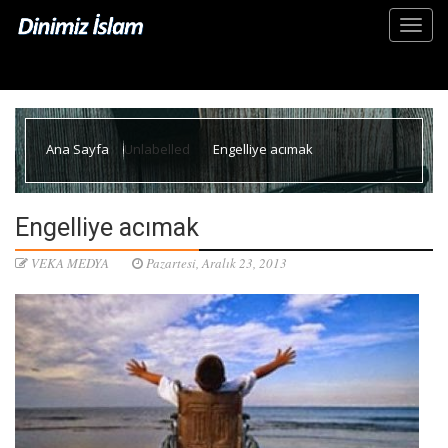
Ana Sayfa
Unlabelled
Engelliye acımak
Engelliye acımak
VEKA MEDYA
Pazartesi, Aralık 23, 2013