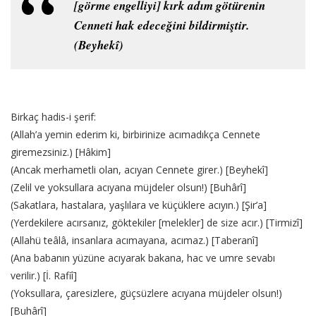
[görme engelliyi] kırk adım götürenin
Cenneti hak edeceğini bildirmiştir.
(Beyhekî)
Birkaç hadis-i şerif:
(Allah’a yemin ederim ki, birbirinize acımadıkça Cennete
giremezsiniz.) [Hâkim]
(Ancak merhametli olan, acıyan Cennete girer.) [Beyhekî]
(Zelil ve yoksullara acıyana müjdeler olsun!) [Buhârî]
(Sakatlara, hastalara, yaşlılara ve küçüklere acıyın.) [Şir’a]
(Yerdekilere acırsanız, göktekiler [melekler] de size acır.) [Tirmizî]
(Allahü teâlâ, insanlara acımayana, acımaz.) [Taberanî]
(Ana babanın yüzüne acıyarak bakana, hac ve umre sevabı
verilir.) [İ. Rafiî]
(Yoksullara, çaresizlere, güçsüzlere acıyana müjdeler olsun!)
[Buhârî]