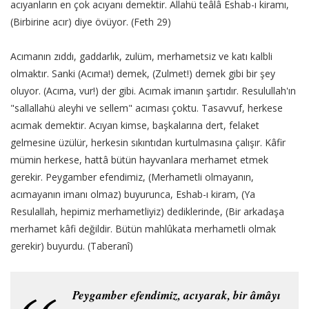
acıyanların en çok acıyanı demektir. Allahü teâlâ Eshab-ı kiramı,
(Birbirine acır) diye övüyor. (Feth 29)
Acımanın zıddı, gaddarlık, zulüm, merhametsiz ve katı kalbli
olmaktır. Sanki (Acıma!) demek, (Zulmet!) demek gibi bir şey
oluyor. (Acıma, vur!) der gibi. Acımak imanın şartıdır. Resulullah'ın
"sallallahü aleyhi ve sellem" acıması çoktu. Tasavvuf, herkese
acımak demektir. Acıyan kimse, başkalarına dert, felaket
gelmesine üzülür, herkesin sıkıntıdan kurtulmasına çalışır. Kâfir
mümin herkese, hattâ bütün hayvanlara merhamet etmek
gerekir. Peygamber efendimiz, (Merhametli olmayanın,
acımayanın imanı olmaz) buyurunca, Eshab-ı kiram, (Ya
Resulallah, hepimiz merhametliyiz) dediklerinde, (Bir arkadaşa
merhamet kâfi değildir. Bütün mahlûkata merhametli olmak
gerekir) buyurdu. (Taberanî)
Peygamber efendimiz, acıyarak, bir âmâyı