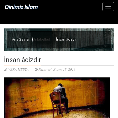
Ana Sayfa
Unlabelled
İnsan âcizdir
İnsan âcizdir
VEKA MEDYA
Pazartesi, Kasım 18, 2013