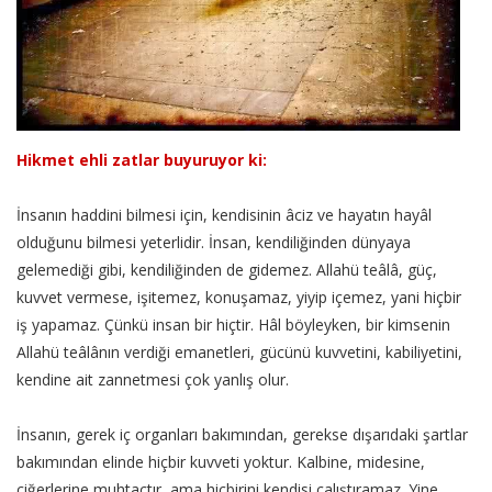
Hikmet ehli zatlar buyuruyor ki:
İnsanın haddini bilmesi için, kendisinin âciz ve hayatın hayâl
olduğunu bilmesi yeterlidir. İnsan, kendiliğinden dünyaya
gelemediği gibi, kendiliğinden de gidemez. Allahü teâlâ, güç,
kuvvet vermese, işitemez, konuşamaz, yiyip içemez, yani hiçbir
iş yapamaz. Çünkü insan bir hiçtir. Hâl böyleyken, bir kimsenin
Allahü teâlânın verdiği emanetleri, gücünü kuvvetini, kabiliyetini,
kendine ait zannetmesi çok yanlış olur.
İnsanın, gerek iç organları bakımından, gerekse dışarıdaki şartlar
bakımından elinde hiçbir kuvveti yoktur. Kalbine, midesine,
ciğerlerine muhtaçtır, ama hiçbirini kendisi çalıştıramaz. Yine