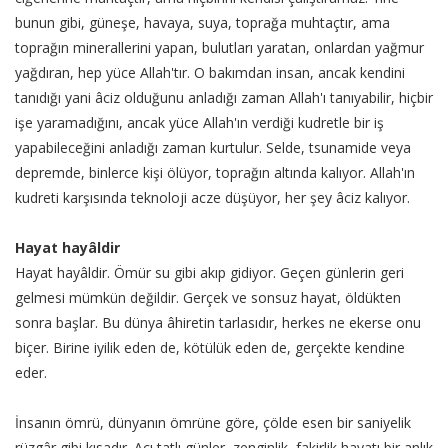
bunun gibi, güneşe, havaya, suya, toprağa muhtaçtır, ama
toprağın minerallerini yapan, bulutları yaratan, onlardan yağmur
yağdıran, hep yüce Allah'tır. O bakımdan insan, ancak kendini
tanıdığı yani âciz olduğunu anladığı zaman Allah'ı tanıyabilir, hiçbir
işe yaramadığını, ancak yüce Allah'ın verdiği kudretle bir iş
yapabileceğini anladığı zaman kurtulur. Selde, tsunamide veya
depremde, binlerce kişi ölüyor, toprağın altında kalıyor. Allah'ın
kudreti karşısında teknoloji acze düşüyor, her şey âciz kalıyor.
Hayat hayâldir
Hayat hayâldir. Ömür su gibi akıp gidiyor. Geçen günlerin geri
gelmesi mümkün değildir. Gerçek ve sonsuz hayat, öldükten
sonra başlar. Bu dünya âhiretin tarlasıdır, herkes ne ekerse onu
biçer. Birine iyilik eden de, kötülük eden de, gerçekte kendine
eder.
İnsanın ömrü, dünyanın ömrüne göre, çölde esen bir saniyelik
rüzgâr gibi kısadır. Acı tatlı günler, zenginlik, fakirlik hayatı bir anlık