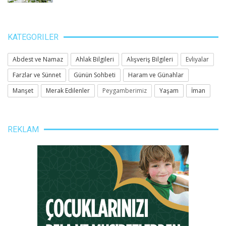
KATEGORILER
Abdest ve Namaz
Ahlak Bilgileri
Alışveriş Bilgileri
Evliyalar
Farzlar ve Sünnet
Günün Sohbeti
Haram ve Günahlar
Manşet
Merak Edilenler
Peygamberimiz
Yaşam
İman
REKLAM