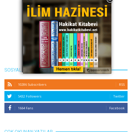
SOSYAL MEDYA
10286 Subscribers
RSS
5432 Followers
Twitter
1664 Fans
Facebook
ÇOK OKUNAN YAZILAR