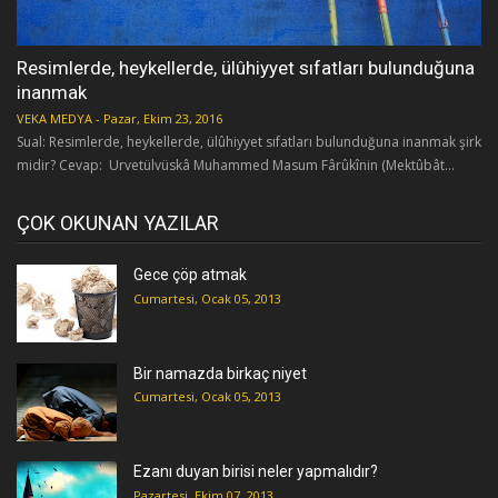
Resimlerde, heykellerde, ülûhiyyet sıfatları bulunduğuna
inanmak
VEKA MEDYA
-
Pazar, Ekim 23, 2016
Sual: Resimlerde, heykellerde, ülûhiyyet sıfatları bulunduğuna inanmak şirk
midir? Cevap: Urvetülvüskâ Muhammed Masum Fârûkînin (Mektûbât...
ÇOK OKUNAN YAZILAR
Gece çöp atmak
Cumartesi, Ocak 05, 2013
Bir namazda birkaç niyet
Cumartesi, Ocak 05, 2013
Ezanı duyan birisi neler yapmalıdır?
Pazartesi, Ekim 07, 2013