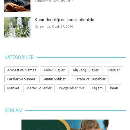
Cumartesi, Ocak 05, 2013
Kabir derinliği ne kadar olmalıdır
Çarşamba, Ocak 27, 2016
KATEGORILER
Abdest ve Namaz
Ahlak Bilgileri
Alışveriş Bilgileri
Evliyalar
Farzlar ve Sünnet
Günün Sohbeti
Haram ve Günahlar
Manşet
Merak Edilenler
Peygamberimiz
Yaşam
İman
REKLAM