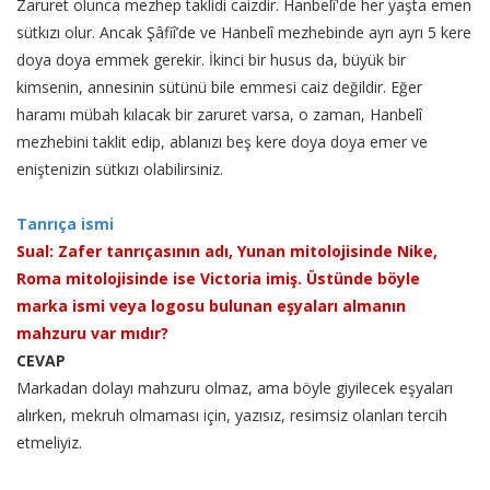
Zaruret olunca mezhep taklidi caizdir. Hanbelî'de her yaşta emen
sütkızı olur. Ancak Şâfiî’de ve Hanbelî mezhebinde ayrı ayrı 5 kere
doya doya emmek gerekir. İkinci bir husus da, büyük bir
kimsenin, annesinin sütünü bile emmesi caiz değildir. Eğer
haramı mübah kılacak bir zaruret varsa, o zaman, Hanbelî
mezhebini taklit edip, ablanızı beş kere doya doya emer ve
eniştenizin sütkızı olabilirsiniz.
Tanrıça ismi
Sual: Zafer tanrıçasının adı, Yunan mitolojisinde Nike,
Roma mitolojisinde ise Victoria imiş. Üstünde böyle
marka ismi veya logosu bulunan eşyaları almanın
mahzuru var mıdır?
CEVAP
Markadan dolayı mahzuru olmaz, ama böyle giyilecek eşyaları
alırken, mekruh olmaması için, yazısız, resimsiz olanları tercih
etmeliyiz.