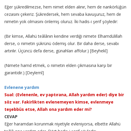
Eğer şükredilmezse, hem nimet elden alınır, hem de nankörlüğün
cezasını çekeriz. Şükredersek, hem sevaba kavuşuruz, hem de
nimetin yok olmasını önlemiş oluruz. İki hadis-i şerif şöyledir:
(Bir kimse, Allahü teâlânın kendine verdiği nimete Elhamdülillah
derse, o nimetin şükrünü ödemiş olur. Bir daha derse, sevabı
artırılır. Üçüncü defa derse, günahları affolur.) [Beyhekî]
(Nimete hamd etmek, o nimetin elden çıkmasına karşı bir
garantidir.) [Deylemî]
Evlenene yardım
Sual: (Evlenenle, ev yaptırana, Allah yardım eder) diye bir
söz var. Fakirlikten evlenemeyen kimse, evlenmeye
teşebbüs etse, Allah ona yardım eder mi?
CEVAP
Eğer haramdan korunmak niyetiyle evleniyorsa, elbette Allahü