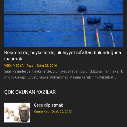
Resimlerde, heykellerde, ülûhiyyet sıfatları bulunduğuna
inanmak
VEKA MEDYA
-
Pazar, Ekim 23, 2016
Sual: Resimlerde, heykellerde, ülûhiyyet sıfatları bulunduğuna inanmak şirk
midir? Cevap: Urvetülvüskâ Muhammed Masum Fârûkînin (Mektûbât...
ÇOK OKUNAN YAZILAR
Gece çöp atmak
Cumartesi, Ocak 05, 2013