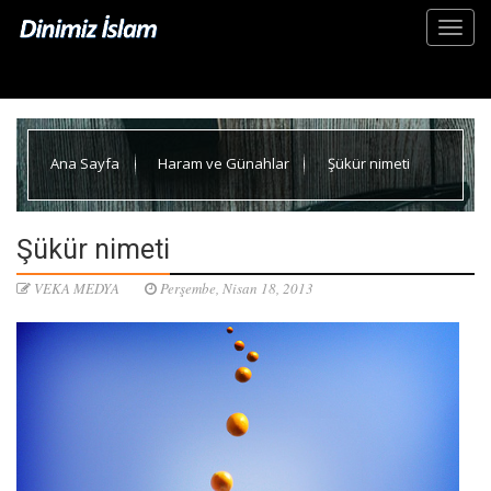
Ana Sayfa
Haram ve Günahlar
Şükür nimeti
Şükür nimeti
VEKA MEDYA
Perşembe, Nisan 18, 2013