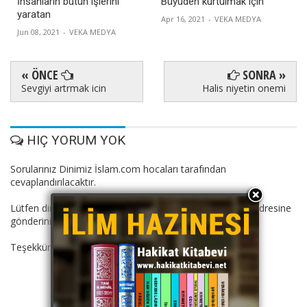
İnsanların bütün işlerini
Büyüden kurtulmak için
yaratan
Apr 16, 2021
-
VEKA MEDYA
Jun 08, 2021
-
VEKA MEDYA
« ÖNCE
SONRA »
Sevgiyi artrmak icin
Halis niyetin onemi
HIÇ YORUM YOK
Sorularınız Dinimiz İslam.com hocaları tarafından
cevaplandırılacaktır.
Lütfen dini suallerinizi: dinimizislam11@gmail.com mail adresine
gönderiniz.
Teşekkürler.