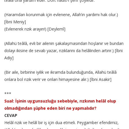
teâlâ ona yardım eder. Dört hadis-i şerif şöyledir:
(Haramdan korunmak için evlenene, Allah’ın yardımı hak olur.)
[İbni Meniy]
(Evlenerek rızık arayın!) [Deylemî]
(Allahü teâlâ, evli bir ailenin şakalaşmasından hoşlanır ve bundan
dolayı ikisine de sevab yazar, rızıklarını da helâlinden artırır.) [İbni
Adiy]
(Bir aile, birbirine iyilik ve ikramda bulunduğunda, Allahü teâlâ
onlara bol rızık verir ve onları himayesine alır.) [İbni Asakir]
***
Sual: İşinin uygunsuzluğu sebebiyle, rızkının helâl olup
olmadığından şüphe eden biri ne yapmalıdır?
CEVAP
Helâl rızık ve helâl bir iş için dua etmeli. Peygamber efendimiz,