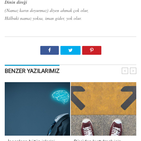
Dinin direği
(Namaz karın doyurmaz) diyen ahmak çok olur,
Hâlbuki namaz yoksa, iman gider, yok olur.
BENZER YAZILARIMIZ