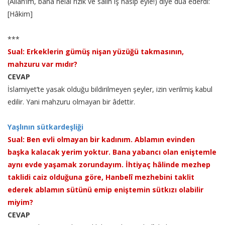
(Allah’ım, bana helâl rızık ve salih iş nasip eyle!) diye dua ederdi:
[Hâkim]
***
Sual: Erkeklerin gümüş nişan yüzüğü takmasının,
mahzuru var mıdır?
CEVAP
İslamiyet’te yasak olduğu bildirilmeyen şeyler, izin verilmiş kabul
edilir. Yani mahzuru olmayan bir âdettir.
Yaşlının sütkardeşliği
Sual: Ben evli olmayan bir kadınım. Ablamın evinden
başka kalacak yerim yoktur. Bana yabancı olan eniştemle
aynı evde yaşamak zorundayım. İhtiyaç hâlinde mezhep
taklidi caiz olduğuna göre, Hanbelî mezhebini taklit
ederek ablamın sütünü emip eniştemin sütkızı olabilir
miyim?
CEVAP