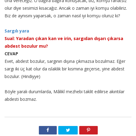
ona vereceğiz. O bağıra bağıra konuşacak, biz, komşu rahatsız
olur diye sesimizi kısacağız. Ancak o zaman iyi komşu olabiliriz.
Biz de aynısını yaparsak, o zaman nasıl iyi komşu oluruz ki?
Sargılı yara
Sual: Yaradan çıkan kan ve irin, sargıdan dışarı çıkarsa
abdest bozulur mu?
CEVAP
Evet, abdest bozulur, sargının dışına çıkmazsa bozulmaz. Eğer
sargı iki üç kat olur da ıslaklık bir kısmına geçerse, yine abdest
bozulur. (Hindiyye)
Böyle yaralı durumlarda, Mâlikî mezhebi taklit edilirse akıntılar
abdesti bozmaz.