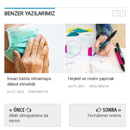
BENZER YAZILARIMIZ
İnsan hasta olmamaya
Heykel ve resim yapmak
dikkat etmelidir
Jul 07, 2021
-
VEKA MEDYA
Jul 31, 2023
-
VEKA MEDYA
« ÖNCE
SONRA »
Allah olmayanlara da
Tecrubenin onemi
versin