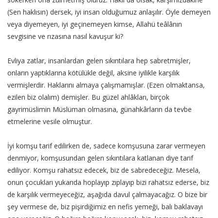
(Sen haklısın) dersek, iyi insan olduğumuz anlaşılır. Öyle demeyen
veya diyemeyen, iyi geçinemeyen kimse, Allahü teâlânın
sevgisine ve rızasına nasıl kavuşur ki?
Evliya zatlar, insanlardan gelen sıkıntılara hep sabretmişler,
onların yaptıklarına kötülükle değil, aksine iyilikle karşılık
vermişlerdir. Haklarını almaya çalışmamışlar. (Ezen olmaktansa,
ezilen biz olalım) demişler. Bu güzel ahlâkları, birçok
gayrimüslimin Müslüman olmasına, günahkârların da tevbe
etmelerine vesile olmuştur.
İyi komşu tarif edilirken de, sadece komşusuna zarar vermeyen
denmiyor, komşusundan gelen sıkıntılara katlanan diye tarif
ediliyor. Komşu rahatsız edecek, biz de sabredeceğiz. Mesela,
onun çocukları yukarıda hoplayıp zıplayıp bizi rahatsız ederse, biz
de karşılık vermeyeceğiz, aşağıda davul çalmayacağız. O bize bir
şey vermese de, biz pişirdiğimiz en nefis yemeği, balı baklavayı