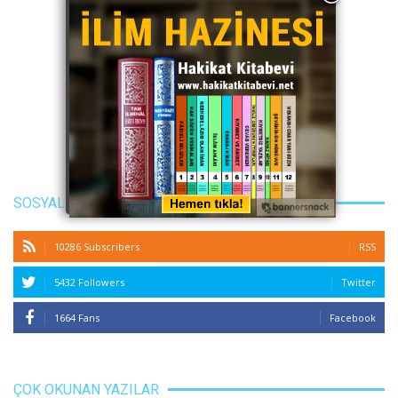
SOSYAL MEDYA
10286 Subscribers
RSS
5432 Followers
Twitter
1664 Fans
Facebook
ÇOK OKUNAN YAZILAR