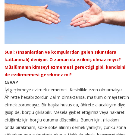
Sual: (İnsanlardan ve komşulardan gelen sıkıntılara
katlanmalı) deniyor. O zaman da ezilmiş olmaz mıyız?
Müslümanın kimseyi ezmemesi gerektiği gibi, kendisini
de ezdirmemesi gerekmez mi?
CEVAP
İyi geçinmeye ezilmek dememeli. Kesinlikle ezen olmamalıyız.
Âhirette hesabı zordur. Zalim olmaktansa, mazlum olmayı tercih
etmek zorundayız. Bir başka husus da, âhirete alacaklıyım diye
gidip de, borçlu çıkılabilir. Mesela gıybet ettiğimiz veya hakaret
ettiğimiz için borçlu duruma düşebiliriz. Bunun için, (Hakkımı
onda bırakmam, söke söke alırım) demek yanlıştır, çünkü zorla
sökerken ona zulmetmiş oluruz. Haklı da olsak, karşımızdakine