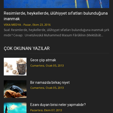
Resimlerde, heykellerde, ülûhiyyet sıfatları bulunduğuna
inanmak
VEKA MEDYA
-
Pazar, Ekim 23, 2016
Sual: Resimlerde, heykellerde, ülûhiyyet sıfatları bulunduğuna inanmak şirk
midir? Cevap: Urvetülvüskâ Muhammed Masum Fârûkînin (Mektûbât...
ÇOK OKUNAN YAZILAR
Gece çöp atmak
Cumartesi, Ocak 05, 2013
Bir namazda birkaç niyet
Cumartesi, Ocak 05, 2013
Ezanı duyan birisi neler yapmalıdır?
Pazartesi, Ekim 07, 2013