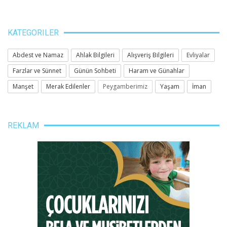
KATEGORILER
Abdest ve Namaz
Ahlak Bilgileri
Alışveriş Bilgileri
Evliyalar
Farzlar ve Sünnet
Günün Sohbeti
Haram ve Günahlar
Manşet
Merak Edilenler
Peygamberimiz
Yaşam
İman
REKLAM