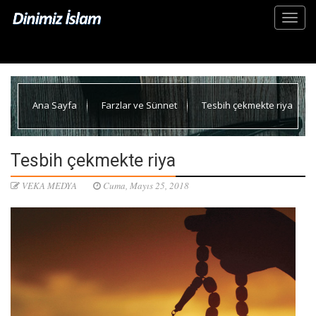
Ana Sayfa
Farzlar ve Sünnet
Tesbih çekmekte riya
Tesbih çekmekte riya
VEKA MEDYA
Cuma, Mayıs 25, 2018