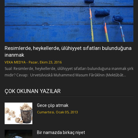
Resimlerde, heykellerde, ülûhiyyet sıfatları bulunduğuna
inanmak
VEKA MEDYA
-
Pazar, Ekim 23, 2016
Sual: Resimlerde, heykellerde, ülûhiyyet sıfatları bulunduğuna inanmak şirk
midir? Cevap: Urvetülvüskâ Muhammed Masum Fârûkînin (Mektûbât...
ÇOK OKUNAN YAZILAR
Gece çöp atmak
Cumartesi, Ocak 05, 2013
Bir namazda birkaç niyet