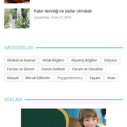
Kabir derinliği ne kadar olmalıdır
Çarşamba, Ocak 27, 2016
KATEGORILER
Abdest ve Namaz
Ahlak Bilgileri
Alışveriş Bilgileri
Evliyalar
Farzlar ve Sünnet
Günün Sohbeti
Haram ve Günahlar
Manşet
Merak Edilenler
Peygamberimiz
Yaşam
İman
REKLAM