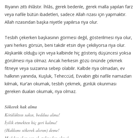
Riyanın zıttı ihlâstır. İhlâs, gerek bedenle, gerek malla yapılan farz
veya nafile bütün ibadetleri, sadece Allah rızası için yapmaktır.
Allah rızasından başka niyetle yapılırsa riya olur.
Tesbih çekerken başkasının görmesi değil, gösterilmesi riya olur,
yani herkes görsün, beni takdir etsin diye çekiliyorsa riya olur.
Alışkanlık olduğu için veya kalbinde hiç gösteriş düşüncesi yoksa
görülmesi riya olmaz. Ancak herkesin gözü önünde çekmek
fitneye veya suizanna sebep olabilir. Kalbde riya olmadan, ev
halkının yanında, Kuşluk, Teheccüd, Evvabin gibi nafile namazları
kılmak, Kur’an okumak, tesbih çekmek, günlük okunması
gereken duaları okumak, riya olmaz.
Sökerek hak alma
Kötülükten sakın, beddua alma!
İyilik etmekten hiç geri kalma!
(Hakkımı sökerek alırım) deme!
Mağdur olan sen ol, zulmeden olma!