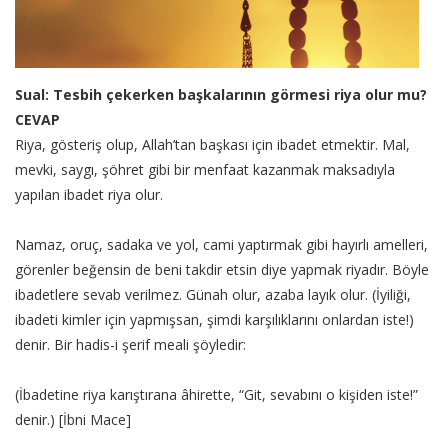
Sual: Tesbih çekerken başkalarının görmesi riya olur mu?
CEVAP
Riya, gösteriş olup, Allah’tan başkası için ibadet etmektir. Mal,
mevki, saygı, şöhret gibi bir menfaat kazanmak maksadıyla
yapılan ibadet riya olur.
Namaz, oruç, sadaka ve yol, cami yaptırmak gibi hayırlı amelleri,
görenler beğensin de beni takdir etsin diye yapmak riyadır. Böyle
ibadetlere sevab verilmez. Günah olur, azaba layık olur. (İyiliği,
ibadeti kimler için yapmışsan, şimdi karşılıklarını onlardan iste!)
denir. Bir hadis-i şerif meali şöyledir:
(İbadetine riya karıştırana âhirette, “Git, sevabını o kişiden iste!”
denir.) [İbni Mace]