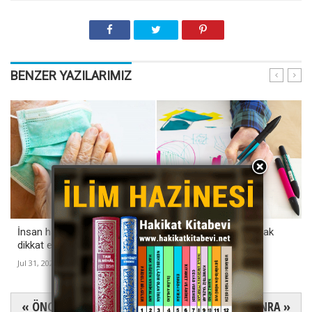
BENZER YAZILARIMIZ
İnsan hasta olmamaya
Heykel ve resim yapmak
dikkat etmelidir
Jul 07, 2021
-
VEKA MEDYA
Jul 31, 2023
-
VEKA MEDYA
« ÖNCE
SONRA »