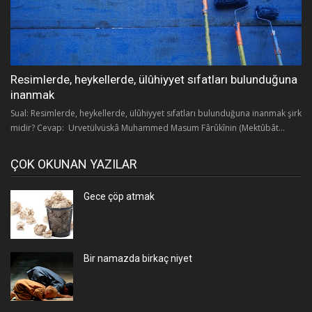
Resimlerde, heykellerde, ülûhiyyet sıfatları bulunduğuna
inanmak
Sual: Resimlerde, heykellerde, ülûhiyyet sıfatları bulunduğuna inanmak şirk
midir? Cevap: Urvetülvüskâ Muhammed Masum Fârûkînin (Mektûbât...
ÇOK OKUNAN YAZILAR
Gece çöp atmak
Bir namazda birkaç niyet