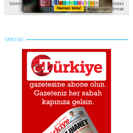
Dinimize uymak icin
Damaga protez
yapstrmak
TANITIM