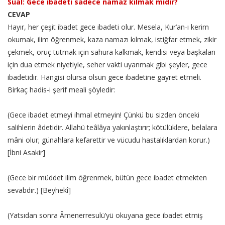
Sual: Gece ibadeti sadece namaz kılmak mıdır?
CEVAP
Hayır, her çeşit ibadet gece ibadeti olur. Mesela, Kur’an-ı kerim
okumak, ilim öğrenmek, kaza namazı kılmak, istiğfar etmek, zikir
çekmek, oruç tutmak için sahura kalkmak, kendisi veya başkaları
için dua etmek niyetiyle, seher vakti uyanmak gibi şeyler, gece
ibadetidir. Hangisi olursa olsun gece ibadetine gayret etmeli.
Birkaç hadis-i şerif meali şöyledir:
(Gece ibadet etmeyi ihmal etmeyin! Çünkü bu sizden önceki
salihlerin âdetidir. Allahü teâlâya yakınlaştırır; kötülüklere, belalara
mâni olur; günahlara kefarettir ve vücudu hastalıklardan korur.)
[İbni Asakir]
(Gece bir müddet ilim öğrenmek, bütün gece ibadet etmekten
sevabdır.) [Beyhekî]
(Yatsıdan sonra Âmenerresulü’yü okuyana gece ibadet etmiş