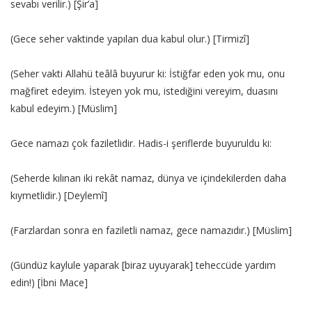
sevabı verilir.) [Şir’a]
(Gece seher vaktinde yapılan dua kabul olur.) [Tirmizî]
(Seher vakti Allahü teâlâ buyurur ki: İstiğfar eden yok mu, onu
mağfiret edeyim. İsteyen yok mu, istediğini vereyim, duasını
kabul edeyim.) [Müslim]
Gece namazı çok faziletlidir. Hadis-i şeriflerde buyuruldu ki:
(Seherde kılınan iki rekât namaz, dünya ve içindekilerden daha
kıymetlidir.) [Deylemî]
(Farzlardan sonra en faziletli namaz, gece namazıdır.) [Müslim]
(Gündüz kaylule yaparak [biraz uyuyarak] teheccüde yardım
edin!) [İbni Mace]