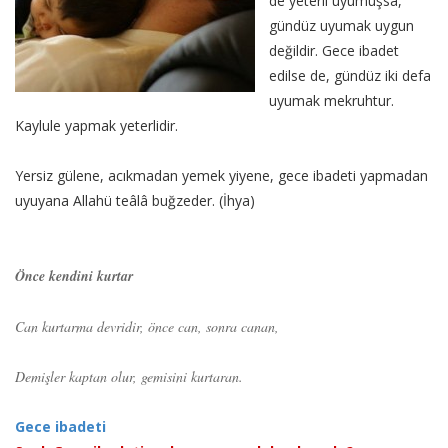
de yeterli uyumuşsa,
gündüz uyumak uygun
değildir. Gece ibadet
edilse de, gündüz iki defa
uyumak mekruhtur.
Kaylule yapmak yeterlidir.
Yersiz gülene, acıkmadan yemek yiyene, gece ibadeti yapmadan
uyuyana Allahü teâlâ buğzeder. (İhya)
Önce kendini kurtar
Can kurtarma devridir, önce can, sonra canan,
Demişler kaptan olur, gemisini kurtaran.
Gece ibadeti