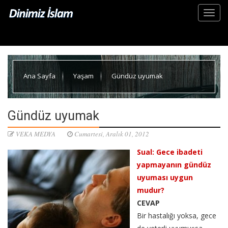
Ana Sayfa
Yaşam
Gündüz uyumak
Gündüz uyumak
VEKA MEDYA
Cumartesi, Aralık 01, 2012
Sual: Gece ibadeti
yapmayanın gündüz
uyuması uygun
mudur?
CEVAP
Bir hastalığı yoksa, gece