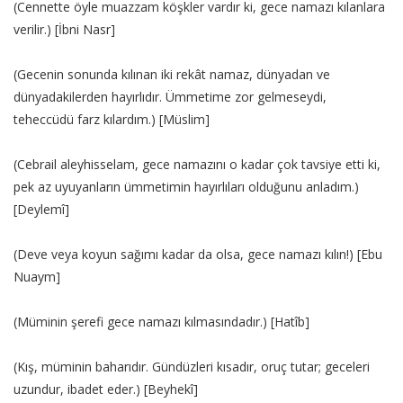
(Cennette öyle muazzam köşkler vardır ki, gece namazı kılanlara
verilir.) [İbni Nasr]
(Gecenin sonunda kılınan iki rekât namaz, dünyadan ve
dünyadakilerden hayırlıdır. Ümmetime zor gelmeseydi,
teheccüdü farz kılardım.) [Müslim]
(Cebrail aleyhisselam, gece namazını o kadar çok tavsiye etti ki,
pek az uyuyanların ümmetimin hayırlıları olduğunu anladım.)
[Deylemî]
(Deve veya koyun sağımı kadar da olsa, gece namazı kılın!) [Ebu
Nuaym]
(Müminin şerefi gece namazı kılmasındadır.) [Hatîb]
(Kış, müminin baharıdır. Gündüzleri kısadır, oruç tutar; geceleri
uzundur, ibadet eder.) [Beyhekî]