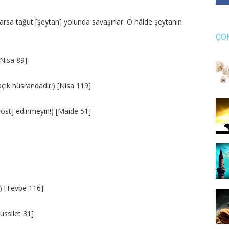
rsa tağut [şeytan] yolunda savaşırlar. O hâlde şeytanın
ÇO
[Nisa 89]
paçık hüsrandadır.) [Nisa 119]
[dost] edinmeyin!) [Maide 51]
.) [Tevbe 116]
Fussilet 31]