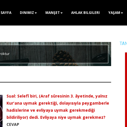
 SAYFA
DINIMIZ
MANŞET
AHLAK BILGILERI
YAŞAM
TA
yoktur
Sual: Selefî biri, (Araf sûresinin 3. âyetinde, yalnız
Kur'ana uymak gerektiği, dolayısıyla peygamberle
hadislerine ve evliyaya uymak gerekmediği
bildiriliyor) dedi. Evliyaya niye uymak gerekmez?
CEVAP