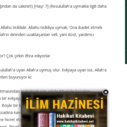
ğından da sakının!) [Haşr 7] (Resulullah'a uymakla ilgili daha
 Allahü teâlâdır. Allahü teâlâya uymak, Ona ibadet etmek
ah'ın dininden uzaklaşanları velî, yani dost, yardımcı
 Çok çirkin iftira ediyorlar.
sulullah'a uyan Allah'a uymuş olur. Evliyaya uyan ise, Allah'a
leri buyuruyor ki:
asından kurtulmak için, silsile itibariyle hocaları
n bir evliyayı sevmek, onun tarafından sevilmek gerekir.
idir. Böyle bir kalbde bulunana Hak teâlâ rahmet eder)
aksadına kavuşmadan ölen kimse, kurtuluşa ermiş demektir,
ne hicret etmek üzere evinden ayrılıp yoldayken ölen,
uyor. (İmad-ül-İslam)