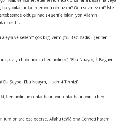
 hiçbir iyilik ve hizmet edemese, ancak onun ana babasına veya
o zat, bu yapılanlardan memnun olmaz mı? Onu sevmez mi? İşte
rtebesinde olduğu hadis-i şerifle bildiriliyor. Allah'ın
k nimettir.
leyhi ve sellem” çok bilgi vermiştir. Bazı hadis-i şerifler
lanır, evliya hatırlanınca ben anılırım.) [Ebu Nuaym, İ. Begavî -
İbni Ebi Şeybe, Ebu Nuaym, Hakim-i Tirmizî]
ki, ben anılırsam onlar hatırlanır, onlar hatırlanınca ben
rler. Kim onlara eza ederse, Allahü teâlâ ona Cenneti haram