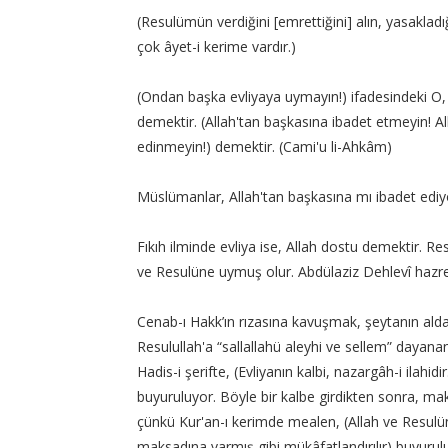
(Resulümün verdiğini [emrettiğini] alın, yasakladı
çok âyet-i kerime vardır.)
(Ondan başka evliyaya uymayın!) ifadesindeki O,
demektir. (Allah'tan başkasına ibadet etmeyin! All
edinmeyin!) demektir. (Cami'u li-Ahkâm)
Müslümanlar, Allah'tan başkasına mı ibadet ediyor?
Fıkıh ilminde evliya ise, Allah dostu demektir. Re
ve Resulüne uymuş olur. Abdülaziz Dehlevî hazret
Cenab-ı Hakk’ın rızasına kavuşmak, şeytanın aldatm
Resulullah'a “sallallahü aleyhi ve sellem” dayana
Hadis-i şerifte, (Evliyanın kalbi, nazargâh-i ilah
buyuruluyor. Böyle bir kalbe girdikten sonra, m
çünkü Kur'an-ı kerimde mealen, (Allah ve Resulü
maksadına varmış gibi mükâfatlandırılır) buyurul