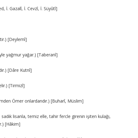
, İ. Gazalî, İ. Cevzî, İ. Süyûtî]
tir.) [Deylemî]
iyle yağmur yağar.) [Taberanî]
dır.) [Dâre Kutnî]
ir.) [Tirmizî]
imden Ömer onlardandır.) [Buharî, Müslim]
sadık lisanla, temiz elle, tahir fercle girenin işiten kulağı,
.) [Hâkim]