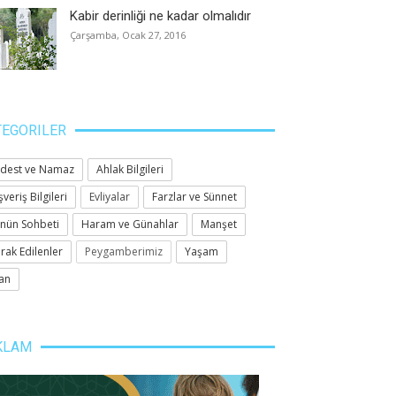
Kabir derinliği ne kadar olmalıdır
Çarşamba, Ocak 27, 2016
TEGORILER
dest ve Namaz
Ahlak Bilgileri
şveriş Bilgileri
Evliyalar
Farzlar ve Sünnet
nün Sohbeti
Haram ve Günahlar
Manşet
rak Edilenler
Peygamberimiz
Yaşam
an
KLAM