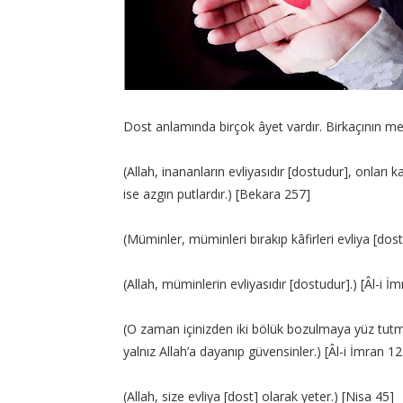
Dost anlamında birçok âyet vardır. Birkaçının mea
(Allah, inananların evliyasıdır [dostudur], onları ka
ise azgın putlardır.) [Bekara 257]
(Müminler, müminleri bırakıp kâfirleri evliya [dost
(Allah, müminlerin evliyasıdır [dostudur].) [Âl-i İ
(O zaman içinizden iki bölük bozulmaya yüz tutmuş
yalnız Allah’a dayanıp güvensinler.) [Âl-i İmran 12
(Allah, size evliya [dost] olarak yeter.) [Nisa 45]