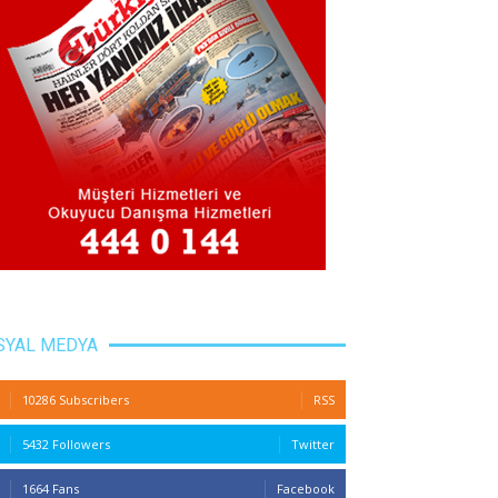
SYAL MEDYA
10286 Subscribers
RSS
5432 Followers
Twitter
1664 Fans
Facebook