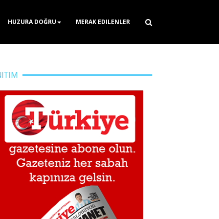
HUZURA DOĞRU
MERAK EDILENLER
NITIM