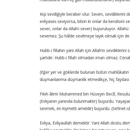
Kişi sevdiğiyle beraber olur. Seven, sevdiklerini 
evliyasını seviyorsa, bilsin ki onlar da kendisini
sever, onlar da Allah’ı sever) buyuruluyor. Allahü 
sevemez. Şu hâlde sevilmeye layık olmak için de İ
Hubb-i fillahın yani Allah için Allah’ın sevdikleri
şartıdır. Hubb-i fillah olmadan iman olmaz. Cenab-
(Eğer yer ve göklerde bulunan bütün mahlûkatın i
düşmanlarıma düşmanlık etmedikçe, hiç faydası 
Fıkıh âlimi Muhammed bin Hüseyin Beclî, Resulull
(Evliyanın yanında bulunmaktır) buyurdu. Yaşaya
sevmek, en kıymetli ameldir) buyurdu. (Sefinet-ül
Evliya, Evliyaullah demektir. Yani Allah dostu dem