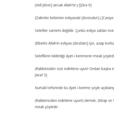
(Velî [dost] ancak Allah'tır.) [Şûra 9]
(Zalimler birbirinin evliyasıdır [dostudur].) [Casiye
Selefiler samimi değildir. Çünkü evliya zatları öven
(Elbette Allah’ın evliyası [dostları] için, azap 
Selefîlerin bildirdiği âyet-i kerimenin meali şöyledi
(Rabbinizden size indirilene uyun! Ondan başka e
[Araf 3]
Kurtubî tefsirinde bu âyet-i kerime şöyle açıklanı
(Rabbimizden indirilene uyun!) demek, (Kitap ve 
meali şöyledir: