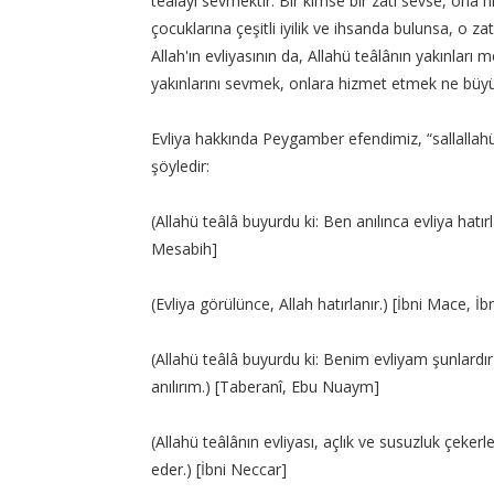
teâlâyı sevmektir. Bir kimse bir zatı sevse, ona
çocuklarına çeşitli iyilik ve ihsanda bulunsa, 
Allah'ın evliyasının da, Allahü teâlânın yakınları me
yakınlarını sevmek, onlara hizmet etmek ne büyü
Evliya hakkında Peygamber efendimiz, “sallallahü a
şöyledir:
(Allahü teâlâ buyurdu ki: Ben anılınca evliya hatır
Mesabih]
(Evliya görülünce, Allah hatırlanır.) [İbni Mace, 
(Allahü teâlâ buyurdu ki: Benim evliyam şunlardır 
anılırım.) [Taberanî, Ebu Nuaym]
(Allahü teâlânın evliyası, açlık ve susuzluk çeke
eder.) [İbni Neccar]