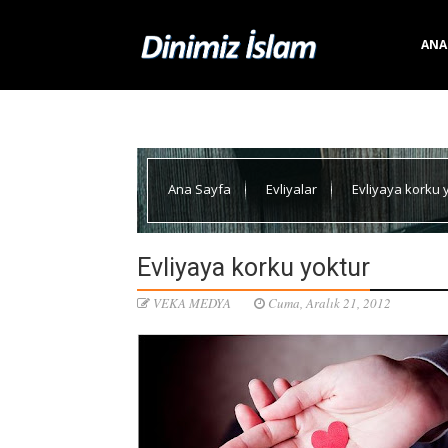
ANA
Ana Sayfa
Evliyalar
Evliyaya korku 
Evliyaya korku yoktur
VEKA MEDYA
Cuma, Aralık 21, 2012