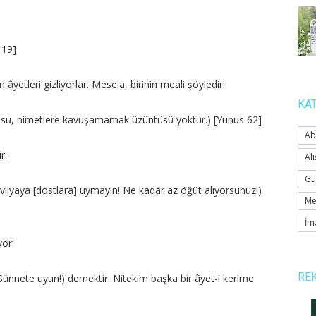
 19]
 âyetleri gizliyorlar. Mesela, birinin meali şöyledir:
KA
korkusu, nimetlere kavuşamamak üzüntüsü yoktur.) [Yunus 62]
Ab
r:
Alı
Gü
vliyaya [dostlara] uymayın! Ne kadar az öğüt alıyorsunuz!)
Me
İm
yor:
RE
Sünnete uyun!) demektir. Nitekim başka bir âyet-i kerime