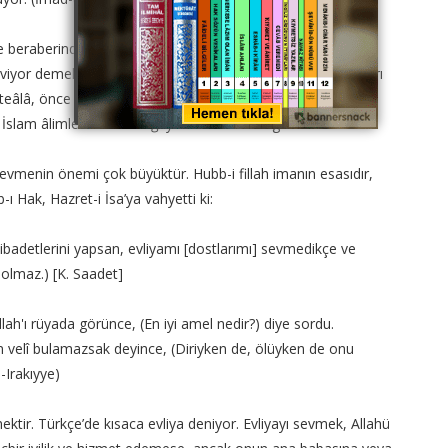
de beraberinde götürür. Bir kimse, Allah’ı, Onun Resulünü ve
 seviyor demektir. Çünkü Kur'an-ı kerimde mealen, (Allah onları
teâlâ, önce kendi sevgisini bildirmiştir. Yani sevilmeyen
slam âlimlerinin bildirdiği yolda bulunmak gerekir.
ni sevmenin önemi çok büyüktür. Hubb-i fillah imanın esasıdır,
ı Hak, Hazret-i İsa’ya vahyetti ki:
badetlerini yapsan, evliyamı [dostlarımı] sevmedikçe ve
olmaz.) [K. Saadet]
ah'ı rüyada görünce, (En iyi amel nedir?) diye sordu.
n velî bulamazsak deyince, (Diriyken de, ölüyken de onu
-Irakıyye)
ektir. Türkçe’de kısaca evliya deniyor. Evliyayı sevmek, Allahü