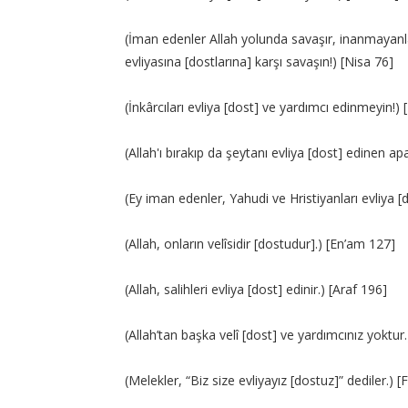
(İman edenler Allah yolunda savaşır, inanmayanla
evliyasına [dostlarına] karşı savaşın!) [Nisa 76]
(İnkârcıları evliya [dost] ve yardımcı edinmeyin!) 
(Allah'ı bırakıp da şeytanı evliya [dost] edinen a
(Ey iman edenler, Yahudi ve Hristiyanları evliya 
(Allah, onların velîsidir [dostudur].) [En’am 127]
(Allah, salihleri evliya [dost] edinir.) [Araf 196]
(Allah’tan başka velî [dost] ve yardımcınız yoktur
(Melekler, “Biz size evliyayız [dostuz]” dediler.) [