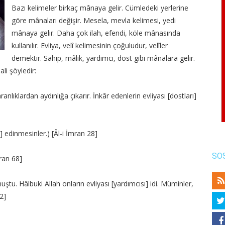
Bazı kelimeler birkaç mânaya gelir. Cümledeki yerlerine
göre mânaları değişir. Mesela, mevla kelimesi, yedi
mânaya gelir. Daha çok ilah, efendi, köle mânasında
kullanılır. Evliya, velî kelimesinin çoğuludur, velîler
demektir. Sahip, mâlik, yardımcı, dost gibi mânalara gelir.
li şöyledir:
ranlıklardan aydınlığa çıkarır. İnkâr edenlerin evliyası [dostları]
] edinmesinler.) [Âl-i İmran 28]
SO
mran 68]
tu. Hâlbuki Allah onların evliyası [yardımcısı] idi. Müminler,
2]