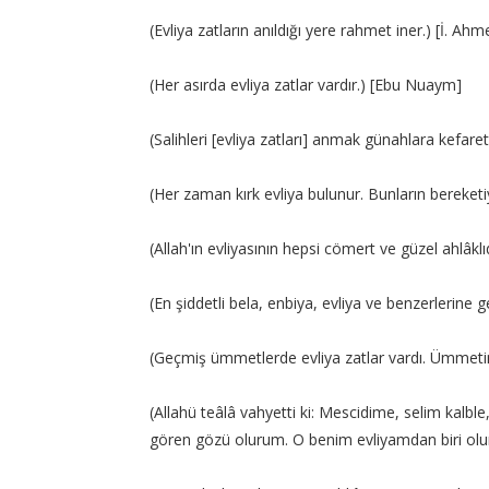
(Evliya zatların anıldığı yere rahmet iner.) [İ. Ahmed
(Her asırda evliya zatlar vardır.) [Ebu Nuaym]
(Salihleri [evliya zatları] anmak günahlara kefaret
(Her zaman kırk evliya bulunur. Bunların bereket
(Allah'ın evliyasının hepsi cömert ve güzel ahlâklı
(En şiddetli bela, enbiya, evliya ve benzerlerine gel
(Geçmiş ümmetlerde evliya zatlar vardı. Ümmet
(Allahü teâlâ vahyetti ki: Mescidime, selim kalble, 
gören gözü olurum. O benim evliyamdan biri olur