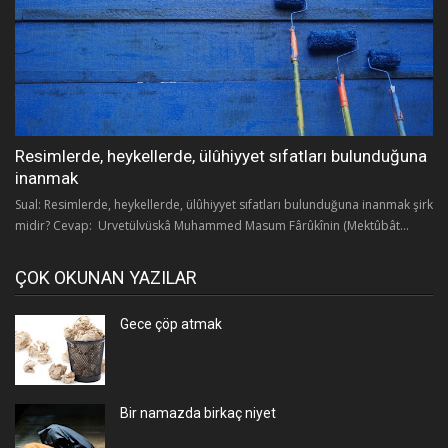
Resimlerde, heykellerde, ülûhiyyet sıfatları bulunduğuna
inanmak
Sual: Resimlerde, heykellerde, ülûhiyyet sıfatları bulunduğuna inanmak şirk
midir? Cevap: Urvetülvüskâ Muhammed Masum Fârûkînin (Mektûbât...
ÇOK OKUNAN YAZILAR
Gece çöp atmak
Bir namazda birkaç niyet