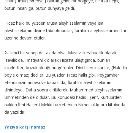
cihanşümul [evrensel] olarak geldi. Bir bölgeye, bir ırka değil,
bütün insanlığa, bütün dünyaya geldi.
Hicaz halkı bu yüzden Musa aleyhisselamın veya İsa
aleyhisselamın dinine tâbi olmadılar, İbrahim aleyhisselamın dini
üzerine devam ettiler.
2- İkinci bir sebep de, az da olsa, Musevilik Yahudilik olarak,
İsevilik de, Hristiyanlık olarak Hicaz’a ulaştığında, bunları
incelediler, bozuk olduğunu gördüler. Dini bilen insanlar, (Hak din
böyle olmaz) dediler. Bu yüzden Hicaz halkı gibi, Peygamber
efendimizin annesi ve babası da, İbrahim aleyhisselamın
dinindeydi. Daha sonra diriltilerek, Muhammed aleyhisselamın
ümmetinden de oldular. Bu konudaki hadis-i şerif, Kurtubi’den
naklen İbni Hacer-i Mekki hazretlerinin Nimet-ül-kübra kitabında
da yazılıdır.
Yazıya karşı namaz