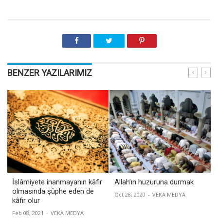
BENZER YAZILARIMIZ
İslâmiyete inanmayanın kâfir
Allah’ın huzuruna durmak
olmasında şüphe eden de
Oct 28, 2020
-
VEKA MEDYA
kâfir olur
Feb 08, 2021
-
VEKA MEDYA