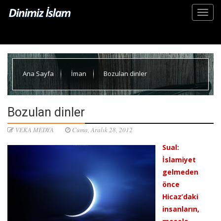
Ana Sayfa
İman
Bozulan dinler
Bozulan dinler
VEKA MEDYA
Cuma, Aralık 28, 2012
Sual:
İslamiyet
gelmeden
önce
Hicaz’daki
insanların,