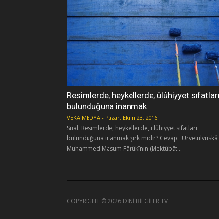
Resimlerde, heykellerde, ülûhiyyet sıfatlar
bulunduğuna inanmak
VEKA MEDYA
-
Pazar, Ekim 23, 2016
Sual: Resimlerde, heykellerde, ülûhiyyet sıfatları
bulunduğuna inanmak şirk midir? Cevap: Urvetülvüskâ
Muhammed Masum Fârûkînin (Mektûbât...
COPYRIGHT ©
2026 DİNİ BİLGİLER TV