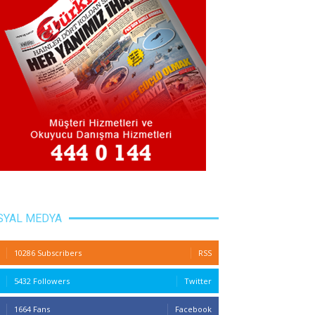
SYAL MEDYA
10286 Subscribers
RSS
5432 Followers
Twitter
1664 Fans
Facebook