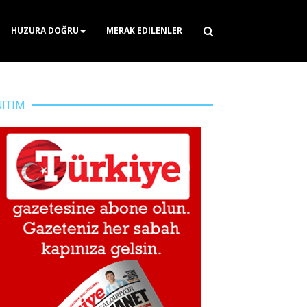
HUZURA DOĞRU
MERAK EDILENLER
NITIM