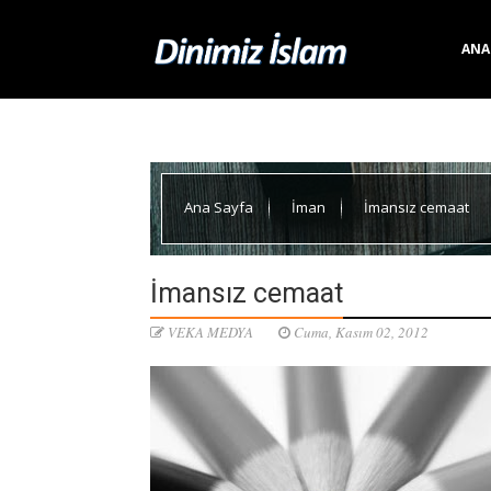
ANA
Ana Sayfa
İman
İmansız cemaat
İmansız cemaat
VEKA MEDYA
Cuma, Kasım 02, 2012