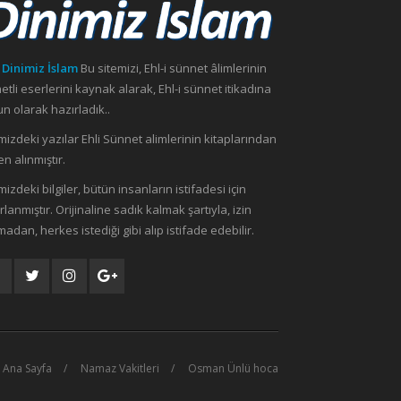
 Dinimiz İslam
Bu sitemizi, Ehl-i sünnet âlimlerinin
etli eserlerini kaynak alarak, Ehl-i sünnet itikadına
n olarak hazırladık..
mizdeki yazılar Ehli Sünnet alimlerinin kitaplarından
n alınmıştır.
mizdeki bilgiler, bütün insanların istifadesi için
rlanmıştır. Orijinaline sadık kalmak şartıyla, izin
madan, herkes istediği gibi alıp istifade edebilir.
Ana Sayfa
Namaz Vakitleri
Osman Ünlü hoca