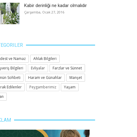
Kabir derinliği ne kadar olmalıdır
Çarşamba, Ocak 27, 2016
TEGORILER
dest ve Namaz
Ahlak Bilgileri
şveriş Bilgileri
Evliyalar
Farzlar ve Sünnet
nün Sohbeti
Haram ve Günahlar
Manşet
rak Edilenler
Peygamberimiz
Yaşam
an
KLAM