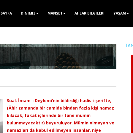
 SAYFA
DINIMIZ
MANŞET
AHLAK BILGILERI
YAŞAM
TA
Sual: İmam-ı Deylemi’nin bildirdiği hadis-i şerifte,
(Âhir zamanda bir camide binden fazla kişi namaz
kılacak, fakat içlerinde bir tane mümin
bulunmayacaktır) buyuruluyor. Mümin olmayan ve
namazları da kabul edilmeyen insanlar, niye