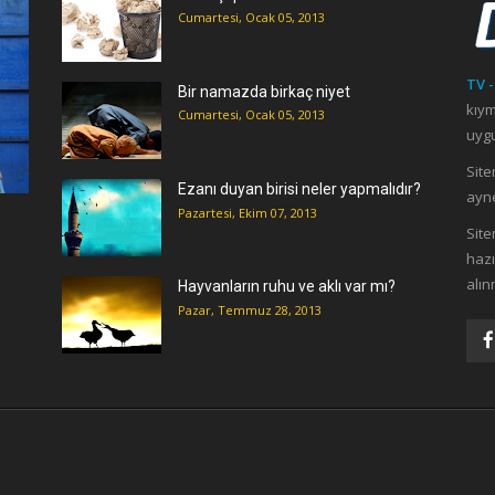
Cumartesi, Ocak 05, 2013
TV -
Bir namazda birkaç niyet
kıym
Cumartesi, Ocak 05, 2013
uygu
Site
Ezanı duyan birisi neler yapmalıdır?
ayne
Pazartesi, Ekim 07, 2013
ı
Site
hazı
alın
Hayvanların ruhu ve aklı var mı?
Pazar, Temmuz 28, 2013