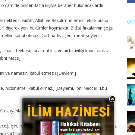
, o camide binden fazla kişiyle beraber bulunacaklardır.
gelmektedir. Bid’at, Allah ve Resulü’nün emrini eksik bulup
ÇO
r) diyerek yeni hükümler koymaktır. Bid’at fırkalarının çoğu
melleri kabul olmaz. Dört hadis-i şerif meali şöyledir:
cihadı, tevbesi, farzı, nafilesi ve hiçbir iyiliği kabul olmaz.
 [İbni Mace]
accını ve namazını kabul etmez.) [Deylemi]
dikçe, hiçbir ameli kabul olmaz.) [Deylemi, İbni Neccar, Ebu
en] okuyanlara Allah lanet eder.) [Müsamere]
deceği için, hadis-i şerifte, (Bir camide binden fazla kişi namaz
acaktır) buyurulmuştur. Bunun için bid’atlerden çok uzak