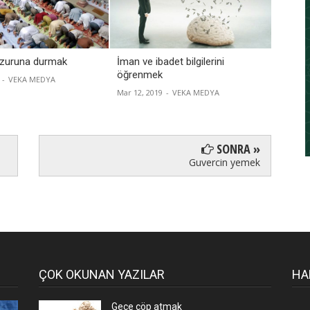
huzuruna durmak
İman ve ibadet bilgilerini
Yaratı
öğrenmek
yaratı
-
VEKA MEDYA
Mar 12, 2019
-
VEKA MEDYA
Jul 08, 2
SONRA »
Guvercin yemek
ÇOK OKUNAN YAZILAR
HA
Gece çöp atmak