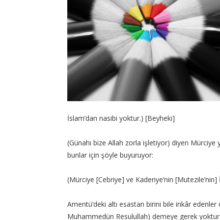
İslam’dan nasibi yoktur.) [Beyheki]
(Günahı bize Allah zorla işletiyor) diyen Mürciye
bunlar için şöyle buyuruyor:
(Mürciye [Cebriye] ve Kaderiye’nin [Mutezile’nin] 
Amentü’deki altı esastan birini bile inkâr edenler 
Muhammedün Resulullah) demeye gerek yoktur vey