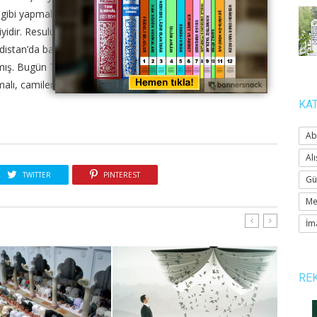
 gibi yapmalı, onun bildirdiği şekilde namaz kılmalı, (O gün
idir. Resulullah da olsa böyle namaz kılardı) dememeli ve
Hindistan’da bazı camilere ekran konmuş, merkez camideki
. Bugün Türkiye’de bile, (TV’yi açıp Mekke’deki imama
ınmalı, camilerdeki namazları kabul olmayan bozuk imanlı
KA
Ab
Alı
TWITTER
PINTEREST
Gü
Me
İm
RE