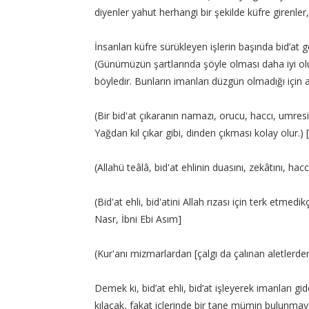
diyenler yahut herhangi bir şekilde küfre girenler
İnsanları küfre sürükleyen işlerin başında bid’at 
(Günümüzün şartlarında şöyle olması daha iyi olu
böyledir. Bunların imanları düzgün olmadığı için a
(Bir bid'at çıkaranın namazı, orucu, haccı, umresi, 
Yağdan kıl çıkar gibi, dinden çıkması kolay olur.)
(Allahü teâlâ, bid'at ehlinin duasını, zekâtını, h
(Bid'at ehli, bid'atini Allah rızası için terk etme
Nasr, İbni Ebi Asım]
(Kur'anı mizmarlardan [çalgı da çalınan aletlerd
Demek ki, bid’at ehli, bid’at işleyerek imanları gi
kılacak, fakat içlerinde bir tane mümin bulunmay