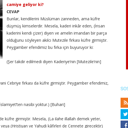
camiye geliyor ki?
CEVAP
Bunlar, kendilerini Müslüman zanneden, ama küfre
düşmüş kimselerdir. Mesela, kaderi inkâr eden, (İnsan
kaderini kendi çizer) diyen ve amelin imandan bir parça
olduğunu söyleyen akılcı Mutezile fırkası küfre girmiştir.
Peygamber efendimiz bu fırka için buyuruyor ki:
(Şer takdir edilmedi diyen Kaderiye’nin [Mutezile’nin]
 yani Cebriye fırkası da küfre girmiştir. Peygamber efendimiz,
SO
İslamiyet’ten nasibi yoktur.) [Buhari]
de küfre girmiştir. Mesela, (La ilahe illallah demek yeter,
a (Hristiyan ve Yahudi kâfirleri de Cennete girecektir)