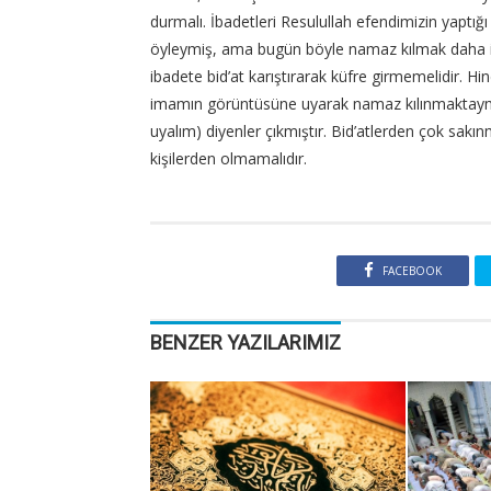
durmalı. İbadetleri Resulullah efendimizin yaptığı
öyleymiş, ama bugün böyle namaz kılmak daha iy
ibadete bid’at karıştırarak küfre girmemelidir. 
imamın görüntüsüne uyarak namaz kılınmaktaymış
uyalım) diyenler çıkmıştır. Bid’atlerden çok sak
kişilerden olmamalıdır.
FACEBOOK
BENZER YAZILARIMIZ