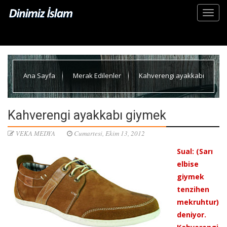
Ana Sayfa
Merak Edilenler
Kahverengi ayakkabı
giymek
Kahverengi ayakkabı giymek
VEKA MEDYA
Cumartesi, Ekim 13, 2012
Sual: (Sarı
elbise
giymek
tenzihen
mekruhtur)
deniyor.