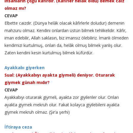
insanların çoğu kâfirdir. (Kâfirler helâk oldu) demek caiz
olmaz mı?
CEVAP
Elbette caizdir. (Dünya helâk olacak kâfirlerle doludur) demenin
mahzuru olmaz. Kendini onlardan üstün bilmek tehlikelidir. Kâfir,
iman edebilir, Allah saklasın, biz imansız ölebiliriz. İmanlı ölmeden
kendimizi kurtulmuş, onları da, helâk olmuş bilmek yanlış olur.
Zaten kendini kesin kurtulmuş bilmek küfürdür.
Ayakkabı giyerken
Sual: (Ayakkabıyı ayakta giymeli) deniyor. Oturarak
giymek günah mıdır?
CEVAP
Ayakkabıyı oturarak giymeli, ayakta zor giyilenler olur. Onları
ayakta giymek mekruh olur. Fakat kolayca giyilebileni ayakta
giymek mekruh olmaz. (Şir’a şerhi)
İftiraya ceza