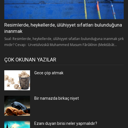
Resimlerde, heykellerde, ülûhiyyet sıfatları bulunduğuna
inanmak
Sual: Resimlerde, heykellerde, ülûhiyyet sıfatları bulunduğuna inanmak şirk
midir? Cevap: Urvetülvüskâ Muhammed Masum Fârûkînin (Mektûbât...
ÇOK OKUNAN YAZILAR
Gece çöp atmak
Bir namazda birkaç niyet
Ezanı duyan birisi neler yapmalıdır?