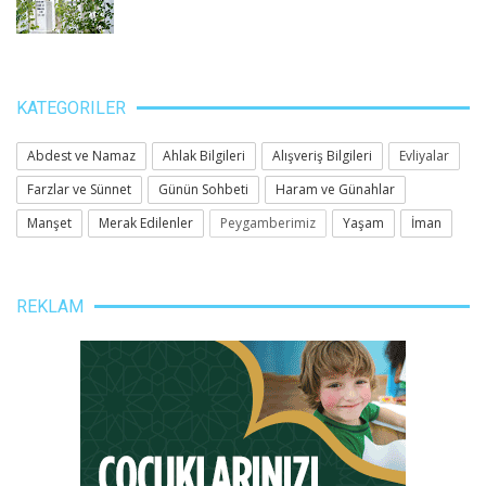
KATEGORILER
Abdest ve Namaz
Ahlak Bilgileri
Alışveriş Bilgileri
Evliyalar
Farzlar ve Sünnet
Günün Sohbeti
Haram ve Günahlar
Manşet
Merak Edilenler
Peygamberimiz
Yaşam
İman
REKLAM