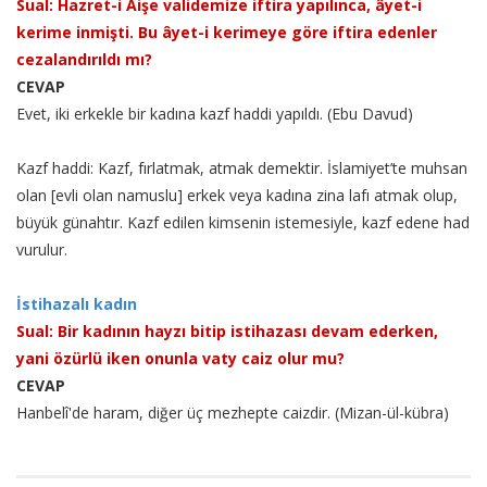
Sual: Hazret-i Âişe validemize iftira yapılınca, âyet-i
kerime inmişti. Bu âyet-i kerimeye göre iftira edenler
cezalandırıldı mı?
CEVAP
Evet, iki erkekle bir kadına kazf haddi yapıldı. (Ebu Davud)
Kazf haddi: Kazf, fırlatmak, atmak demektir. İslamiyet’te muhsan
olan [evli olan namuslu] erkek veya kadına zina lafı atmak olup,
büyük günahtır. Kazf edilen kimsenin istemesiyle, kazf edene had
vurulur.
İstihazalı kadın
Sual: Bir kadının hayzı bitip istihazası devam ederken,
yani özürlü iken onunla vaty caiz olur mu?
CEVAP
Hanbelî'de haram, diğer üç mezhepte caizdir. (Mizan-ül-kübra)