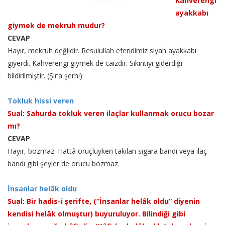
Kahverengi
ayakkabı
giymek de mekruh mudur?
CEVAP
Hayır, mekruh değildir. Resulullah efendimiz siyah ayakkabı
giyerdi. Kahverengi giymek de caizdir. Sıkıntıyı giderdiği
bildirilmiştir. (Şir’a şerhi)
Tokluk hissi veren
Sual: Sahurda tokluk veren ilaçlar kullanmak orucu bozar
mı?
CEVAP
Hayır, bozmaz. Hattâ oruçluyken takılan sigara bandı veya ilaç
bandı gibi şeyler de orucu bozmaz.
İnsanlar helâk oldu
Sual: Bir hadis-i şerifte, (“İnsanlar helâk oldu” diyenin
kendisi helâk olmuştur) buyuruluyor. Bilindiği gibi