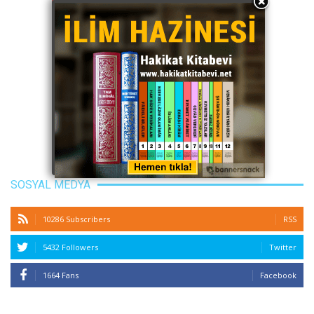
SOSYAL MEDYA
10286 Subscribers
RSS
5432 Followers
Twitter
1664 Fans
Facebook