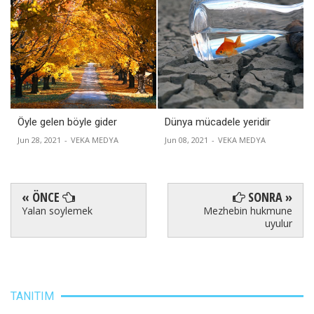
Öyle gelen böyle gider
Dünya mücadele yeridir
Jun 28, 2021
-
VEKA MEDYA
Jun 08, 2021
-
VEKA MEDYA
« ÖNCE
SONRA »
Yalan soylemek
Mezhebin hukmune
uyulur
TANITIM