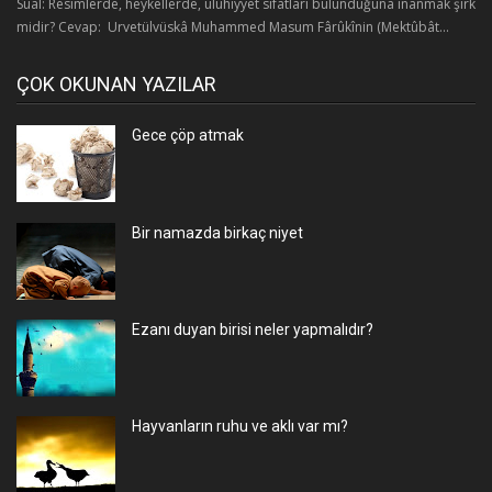
Sual: Resimlerde, heykellerde, ülûhiyyet sıfatları bulunduğuna inanmak şirk
midir? Cevap: Urvetülvüskâ Muhammed Masum Fârûkînin (Mektûbât...
ÇOK OKUNAN YAZILAR
Gece çöp atmak
Bir namazda birkaç niyet
Ezanı duyan birisi neler yapmalıdır?
Hayvanların ruhu ve aklı var mı?