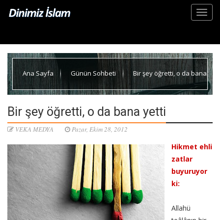
Ana Sayfa
Günün Sohbeti
Bir şey öğretti, o da bana
yetti
Bir şey öğretti, o da bana yetti
VEKA MEDYA
Pazar, Ekim 28, 2012
Hikmet ehli
zatlar
buyuruyor
ki:
Allahü