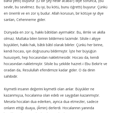
bana yetti) buyurur. (O bir şey nedir acaba?) diye sorunca, (Bu
sevilir, bu sevilmez. Bu iyi, bu kötü, bunu öğretti) buyurur. Çünkü
en önemli ve en zor iş budur. Allah korusun, bir kötüye iyi diye
sarılan, Cehenneme gider.
Dünyada en zor iş, hakkı bâtıldan ayırmaktır. Bu, ilimle ve akılla
olmaz. Mutlaka bilen birinin bildirmesi lazımdır. Silsile-i aliyye
büyükleri, hakkı hak, bâtılı bâtıl olarak bilirler. Çünkü her birine,
kendi hocası, işin doğrusunu bildirmiştir. İşte her büyüğün
hususiyeti, hep hocasından nakletmesidir. Hocası da, kendi
hocasından nakletmiştir. Silsile bu şekilde hazret-i Ebu Bekir’e ve
oradan da, Resulullah efendimize kadar gider. O da dinin
sahibidir.
Kıymetli insanın değerini kıymetli olan anlar. Büyükler ne
kazanmışsa, hocalarına olan edeb ve saygıdan kazanmıştır.
Mesela hocaları dua ederken, ayrıca dua etmezler, sadece
onların ettiği duaya, (Âmin) derlerdi. Hocalarının yanında