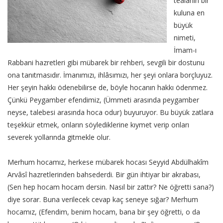
teâlânın bir
kuluna en
büyük
nimeti,
İmam-ı
Rabbani hazretleri gibi mübarek bir rehberi, sevgili bir dostunu
ona tanıtmasıdır. İmanımızı, ihlâsımızı, her şeyi onlara borçluyuz.
Her şeyin hakkı ödenebilirse de, böyle hocanın hakkı ödenmez.
Çünkü Peygamber efendimiz, (Ümmeti arasında peygamber
neyse, talebesi arasında hoca odur) buyuruyor. Bu büyük zatlara
teşekkür etmek, onların söylediklerine kıymet verip onları
severek yollarında gitmekle olur.
Merhum hocamız, herkese mübarek hocası Seyyid Abdülhakîm
Arvâsî hazretlerinden bahsederdi. Bir gün ihtiyar bir akrabası,
(Sen hep hocam hocam dersin. Nasıl bir zattır? Ne öğretti sana?)
diye sorar. Buna verilecek cevap kaç seneye sığar? Merhum
hocamız, (Efendim, benim hocam, bana bir şey öğretti, o da