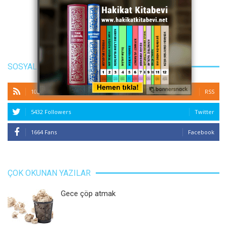
SOSYAL MEDYA
10286 Subscribers
RSS
5432 Followers
Twitter
1664 Fans
Facebook
ÇOK OKUNAN YAZILAR
Gece çöp atmak