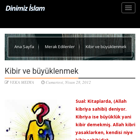
Ana Sayfa
Merak Edilenler
Kibir ve büyüklenmek
Kibir ve büyüklenmek
VEKA MEDYA
Cumartesi, Nisan 28, 2012
Sual: Kitaplarda, (Allah
kibriya sahibi) deniyor.
Kibriya ise büyüklük yani
kibir demekmiş. Allah kibri
yasaklarken, kendisi niye