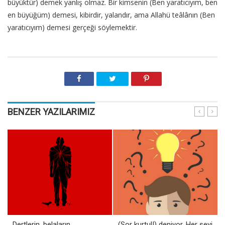
büyüktür) demek yanlış olmaz. Bir kimsenin (Ben yaratıcıyım, ben
en büyüğüm) demesi, kibirdir, yalandır, ama Allahü teâlânın (Ben
yaratıcıyım) demesi gerçeği söylemektir.
BENZER YAZILARIMIZ
Dertlerin, belaların
(Sor kurtul!) deniyor. Her şeyi