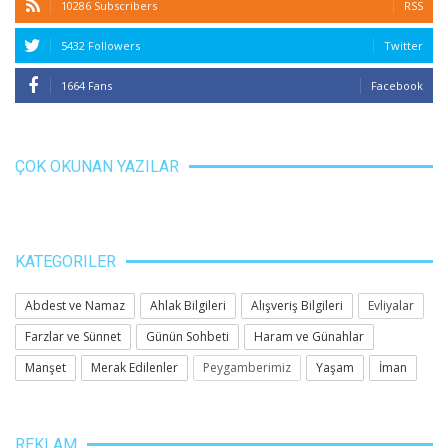
10286 Subscribers
RSS
5432 Followers
Twitter
1664 Fans
Facebook
ÇOK OKUNAN YAZILAR
KATEGORILER
Abdest ve Namaz
Ahlak Bilgileri
Alışveriş Bilgileri
Evliyalar
Farzlar ve Sünnet
Günün Sohbeti
Haram ve Günahlar
Manşet
Merak Edilenler
Peygamberimiz
Yaşam
İman
REKLAM