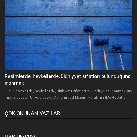
Resimlerde, heykellerde, ülûhiyyet sıfatları bulunduğuna
inanmak
Sual: Resimlerde, heykellerde, ülûhiyyet sıfatları bulunduğuna inanmak şirk
midir? Cevap: Urvetülvüskâ Muhammed Masum Fârûkînin (Mektûbât...
ÇOK OKUNAN YAZILAR