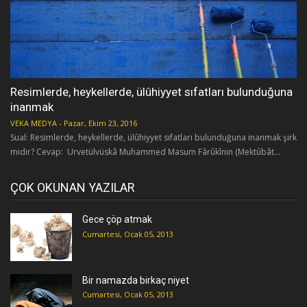
Resimlerde, heykellerde, ülûhiyyet sıfatları bulunduğuna
inanmak
VEKA MEDYA
-
Pazar, Ekim 23, 2016
Sual: Resimlerde, heykellerde, ülûhiyyet sıfatları bulunduğuna inanmak şirk
midir? Cevap: Urvetülvüskâ Muhammed Masum Fârûkînin (Mektûbât...
ÇOK OKUNAN YAZILAR
Gece çöp atmak
Cumartesi, Ocak 05, 2013
Bir namazda birkaç niyet
Cumartesi, Ocak 05, 2013