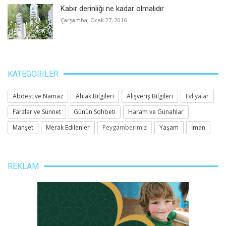
Kabir derinliği ne kadar olmalıdır
Çarşamba, Ocak 27, 2016
KATEGORILER
Abdest ve Namaz
Ahlak Bilgileri
Alışveriş Bilgileri
Evliyalar
Farzlar ve Sünnet
Günün Sohbeti
Haram ve Günahlar
Manşet
Merak Edilenler
Peygamberimiz
Yaşam
İman
REKLAM