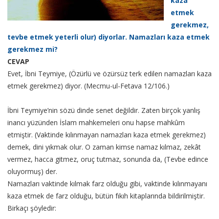
kaza
etmek
gerekmez,
tevbe etmek yeterli olur) diyorlar. Namazları kaza etmek
gerekmez mi?
CEVAP
Evet, İbni Teymiye, (Özürlü ve özürsüz terk edilen namazları kaza
etmek gerekmez) diyor. (Mecmu-ul-Fetava 12/106.)
İbni Teymiye’nin sözü dinde senet değildir. Zaten birçok yanlış
inancı yüzünden İslam mahkemeleri onu hapse mahkûm
etmiştir. (Vaktinde kılınmayan namazları kaza etmek gerekmez)
demek, dini yıkmak olur. O zaman kimse namaz kılmaz, zekât
vermez, hacca gitmez, oruç tutmaz, sonunda da, (Tevbe edince
oluyormuş) der.
Namazları vaktinde kılmak farz olduğu gibi, vaktinde kılınmayanı
kaza etmek de farz olduğu, bütün fıkıh kitaplarında bildirilmiştir.
Birkaçı şöyledir: