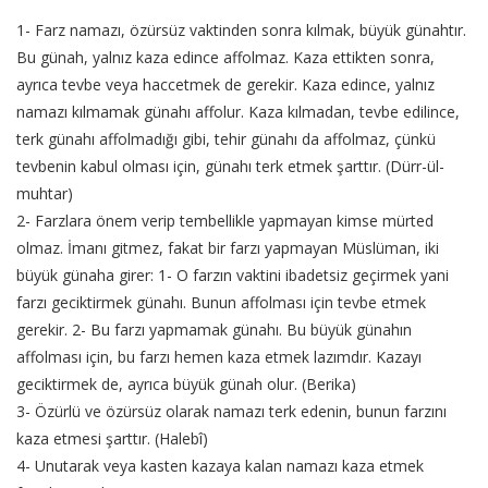
1- Farz namazı, özürsüz vaktinden sonra kılmak, büyük günahtır.
Bu günah, yalnız kaza edince affolmaz. Kaza ettikten sonra,
ayrıca tevbe veya haccetmek de gerekir. Kaza edince, yalnız
namazı kılmamak günahı affolur. Kaza kılmadan, tevbe edilince,
terk günahı affolmadığı gibi, tehir günahı da affolmaz, çünkü
tevbenin kabul olması için, günahı terk etmek şarttır. (Dürr-ül-
muhtar)
2- Farzlara önem verip tembellikle yapmayan kimse mürted
olmaz. İmanı gitmez, fakat bir farzı yapmayan Müslüman, iki
büyük günaha girer: 1- O farzın vaktini ibadetsiz geçirmek yani
farzı geciktirmek günahı. Bunun affolması için tevbe etmek
gerekir. 2- Bu farzı yapmamak günahı. Bu büyük günahın
affolması için, bu farzı hemen kaza etmek lazımdır. Kazayı
geciktirmek de, ayrıca büyük günah olur. (Berika)
3- Özürlü ve özürsüz olarak namazı terk edenin, bunun farzını
kaza etmesi şarttır. (Halebî)
4- Unutarak veya kasten kazaya kalan namazı kaza etmek