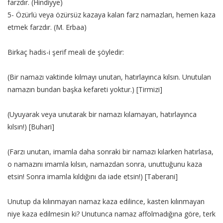
farzdır. (Hindiyye)
5- Özürlü veya özürsüz kazaya kalan farz namazları, hemen kaza
etmek farzdır. (M. Erbaa)
Birkaç hadis-i şerif meali de şöyledir:
(Bir namazı vaktinde kılmayı unutan, hatırlayınca kılsın. Unutulan
namazın bundan başka kefareti yoktur.) [Tirmizi]
(Uyuyarak veya unutarak bir namazı kılamayan, hatırlayınca
kılsın!) [Buhari]
(Farzı unutan, imamla daha sonraki bir namazı kılarken hatırlasa,
o namazını imamla kılsın, namazdan sonra, unuttuğunu kaza
etsin! Sonra imamla kıldığını da iade etsin!) [Taberani]
Unutup da kılınmayan namaz kaza edilince, kasten kılınmayan
niye kaza edilmesin ki? Unutunca namaz affolmadığına göre, terk