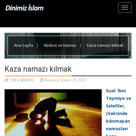
Ana Sayfa
Abdest ve Namaz
Kaza namazı kılmak
Kaza namazı kılmak
VEKA MEDYA
Pazartesi, Şubat 13, 2012
Sual: İbni
Teymiye ve
Selefiler,
(Vaktinde
kılınmayan
namazları