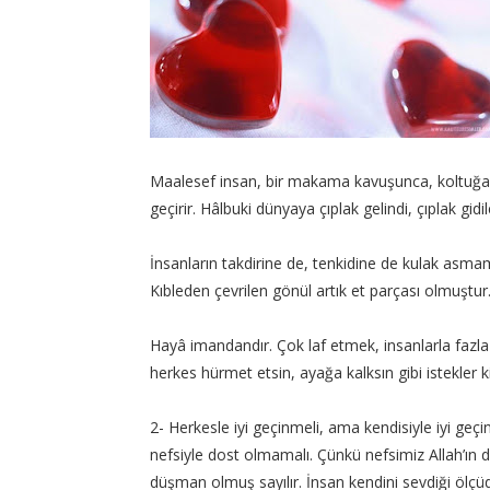
Maalesef insan, bir makama kavuşunca, koltuğa o
geçirir. Hâlbuki dünyaya çıplak gelindi, çıplak gidil
İnsanların takdirine de, tenkidine de kulak asma
Kıbleden çevrilen gönül artık et parçası olmuştur.
Hayâ imandandır. Çok laf etmek, insanlarla fazla
herkes hürmet etsin, ayağa kalksın gibi istekler k
2- Herkesle iyi geçinmeli, ama kendisiyle iyi ge
nefsiyle dost olmamalı. Çünkü nefsimiz Allah’ın 
düşman olmuş sayılır. İnsan kendini sevdiği ölçü