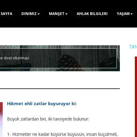
 SAYFA
DINIMIZ
MANŞET
AHLAK BILGILERI
YAŞAM
TA
le dost olunmaz
Hikmet ehli zatlar buyuruyor ki:
Büyük zatlardan biri, iki tavsiyede bulunur:
1- Hizmetler ne kadar büyürse büyüsün, insan küçülmeli,