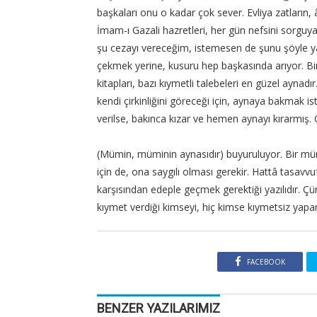
başkaları onu o kadar çok sever. Evliya zatların, â
İmam-ı Gazali hazretleri, her gün nefsini sorgu
şu cezayı vereceğim, istemesen de şunu şöyle y
çekmek yerine, kusuru hep başkasında arıyor. Bir
kitapları, bazı kıymetli talebeleri en güzel aynadır. 
kendi çirkinliğini göreceği için, aynaya bakma
verilse, bakınca kızar ve hemen aynayı kırarmış
(Mümin, müminin aynasıdır) buyuruluyor. Bir mümi
için de, ona saygılı olması gerekir. Hattâ tasavvu
karşısından edeple geçmek gerektiği yazılıdır. Çü
kıymet verdiği kimseyi, hiç kimse kıymetsiz yapa
FACEBOOK
BENZER YAZILARIMIZ