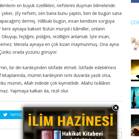
limlerin en büyük özellikleri, nefslerini düşman bilmeleridir.
ya çeker, (Ey nefsim, sen bana bunu yaptın, ben de bugün sana
apacağım) dermiş. Hâlbuki bugün, insan kendisini sorguya
ÇO
 kere aynaya baksın! Bütün mürşid-i kâmiller, onların
Okuyup, hiçliğini, pisliğini, rezilliğini anlamalı. İşte insan,
k istemez. Mesela aynaya en çok kızan maymunmuş. Ona ayna
. Çünkü orada yüzünü görüyor.
n, bir din kardeşinden istifade etmeli. İstifade edebilmesi
f kitaplarında, mümin kardeşinin ismi duvarda yazılı olsa,
nkü mümin, Allah indinde çok kıymetlidir. Allahü teâlânın
maz. Yapmaya kalkan da, rezil olur.
TWITTER
PINTEREST