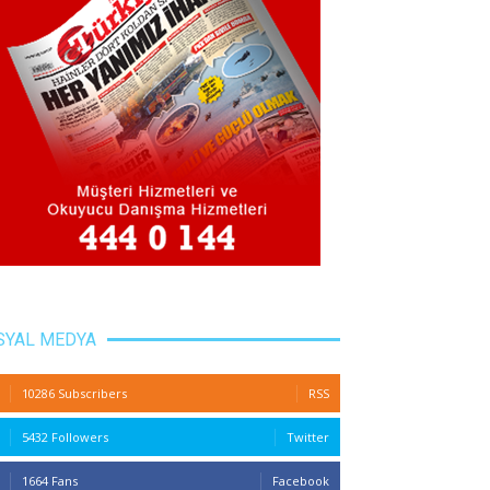
SYAL MEDYA
10286 Subscribers
RSS
5432 Followers
Twitter
1664 Fans
Facebook