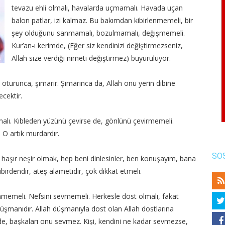
tevazu ehli olmalı, havalarda uçmamalı. Havada uçan
balon patlar, izi kalmaz. Bu bakımdan kibirlenmemeli, bir
şey olduğunu sanmamalı, bozulmamalı, değişmemeli.
Kur’an-ı kerimde, (Eğer siz kendinizi değiştirmezseniz,
Allah size verdiği nimeti değiştirmez) buyuruluyor.
turunca, şımarır. Şımarınca da, Allah onu yerin dibine
ecektir.
malı. Kıbleden yüzünü çevirse de, gönlünü çevirmemeli.
 O artık murdardır.
SO
 haşır neşir olmak, hep beni dinlesinler, ben konuşayım, bana
ibirdendir, ateş alametidir, çok dikkat etmeli.
çinmemeli. Nefsini sevmemeli. Herkesle dost olmalı, fakat
düşmanıdır. Allah düşmanıyla dost olan Allah dostlarına
de, başkaları onu sevmez. Kişi, kendini ne kadar sevmezse,