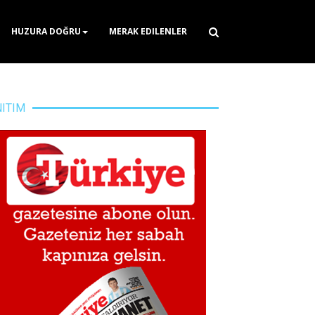
HUZURA DOĞRU
MERAK EDILENLER
NITIM