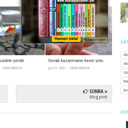
KA
Ab
adele yeridir
Sevab kazanmanın kesin yolu
İslâmi
Alı
yaşar
-
VEKA MEDYA
Jun 01, 2021
-
VEKA MEDYA
Gü
Apr 22, 
Me
SONRA »
İm
Blog post
RE