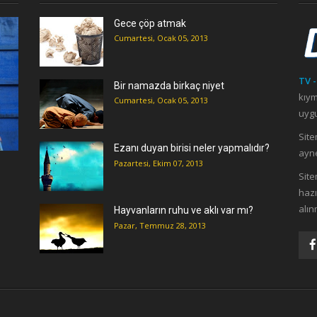
Gece çöp atmak
Cumartesi, Ocak 05, 2013
TV -
Bir namazda birkaç niyet
kıym
Cumartesi, Ocak 05, 2013
uygu
Site
Ezanı duyan birisi neler yapmalıdır?
ayne
Pazartesi, Ekim 07, 2013
ı
Site
hazı
alın
Hayvanların ruhu ve aklı var mı?
Pazar, Temmuz 28, 2013