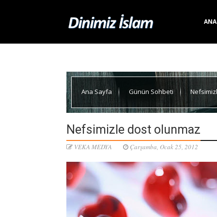
ANA
Ana Sayfa
Günün Sohbeti
Nefsimiz
Nefsimizle dost olunmaz
VEKA MEDYA
Çarşamba, Ocak 25, 2012