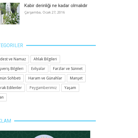
Kabir derinliği ne kadar olmalıdır
Çarşamba, Ocak 27, 2016
TEGORILER
dest ve Namaz
Ahlak Bilgileri
yete uyan rahat ve mesut
İyi, hakiki bir Müslüman olmak
Bu 
şveriş Bilgileri
Evliyalar
Farzlar ve Sünnet
Apr 16, 2021
-
VEKA MEDYA
Mar 
nün Sohbeti
Haram ve Günahlar
Manşet
2021
-
VEKA MEDYA
rak Edilenler
Peygamberimiz
Yaşam
an
KLAM