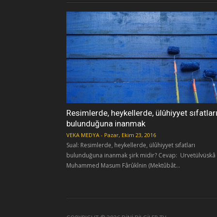
Resimlerde, heykellerde, ülûhiyyet sıfatlar
bulunduğuna inanmak
VEKA MEDYA
-
Pazar, Ekim 23, 2016
Sual: Resimlerde, heykellerde, ülûhiyyet sıfatları
bulunduğuna inanmak şirk midir? Cevap: Urvetülvüskâ
Muhammed Masum Fârûkînin (Mektûbât...