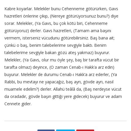
Kabre koyarlar. Melekler bunu Cehenneme götürürken, Gavs
hazretleri önlerine çıkıp, (Nereye götürüyorsunuz bunu?) diye
sorar. Melekler, (Ya Gavs, bu çok kötü biri, Cehenneme
götürüyoruz) derler. Gavs hazretleri, (Tamam ama başını
vermem, isterseniz vücudunu götürebilirsiniz. Baş bana ait;
çünkü o baş, benim talebelerime sevgiyle baktı. Benim
talebelerime sevgiyle bakan gözü ateş yakmaz) buyurur.
Melekler, (Ya Gavs, olur mu öyle şey, baş bir tarafta vücut bir
tarafta olmaz) deyince, (O zaman Cenab-ı Hakk’a arz edin)
buyurur. Melekler de durumu Cenab-ı Hakk’a arz ederler, (Ya
Rabbi, bu mevtayı ne yapacağız, baş ayrı, gövde ayrı, nasıl
muamele edelim?) derler. Allahü teâlâ da, (Baş nerdeyse vücut
da oradadır, gövde başın gittiği yere gidecek) buyurur ve adam
Cennete gider.