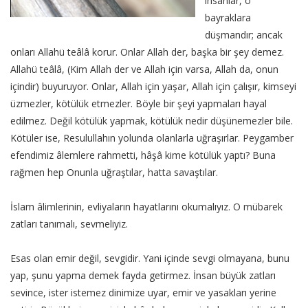
insanlar, o
bayraklara
düşmandır; ancak
onları Allahü teâlâ korur. Onlar Allah der, başka bir şey demez.
Allahü teâlâ, (Kim Allah der ve Allah için varsa, Allah da, onun
içindir) buyuruyor. Onlar, Allah için yaşar, Allah için çalışır, kimseyi
üzmezler, kötülük etmezler. Böyle bir şeyi yapmaları hayal
edilmez. Değil kötülük yapmak, kötülük nedir düşünemezler bile.
Kötüler ise, Resulullahın yolunda olanlarla uğraşırlar. Peygamber
efendimiz âlemlere rahmetti, hâşâ kime kötülük yaptı? Buna
rağmen hep Onunla uğraştılar, hatta savaştılar.
İslam âlimlerinin, evliyaların hayatlarını okumalıyız. O mübarek
zatları tanımalı, sevmeliyiz.
Esas olan emir değil, sevgidir. Yani içinde sevgi olmayana, bunu
yap, şunu yapma demek fayda getirmez. İnsan büyük zatları
sevince, ister istemez dinimize uyar, emir ve yasakları yerine