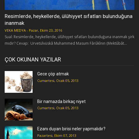
Resimlerde, heykellerde, ülûhiyyet sıfatları bulunduğuna
inanmak
VEKA MEDYA
-
Pazar, Ekim 23, 2016
Sual: Resimlerde, heykellerde, ülûhiyyet sıfatları bulunduğuna inanmak şirk
midir? Cevap: Urvetülvüskâ Muhammed Masum Fârûkînin (Mektûbât...
ÇOK OKUNAN YAZILAR
Gece çöp atmak
Cumartesi, Ocak 05, 2013
Bir namazda birkaç niyet
Cumartesi, Ocak 05, 2013
Ezanı duyan birisi neler yapmalıdır?
Pazartesi, Ekim 07, 2013