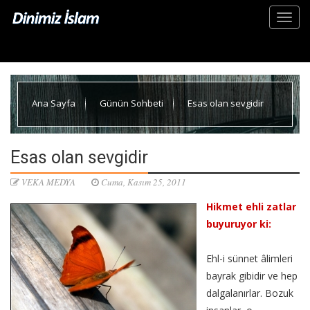
Ana Sayfa
Günün Sohbeti
Esas olan sevgidir
Esas olan sevgidir
VEKA MEDYA
Cuma, Kasım 25, 2011
Hikmet ehli zatlar
buyuruyor ki:
Ehl-i sünnet âlimleri
bayrak gibidir ve hep
dalgalanırlar. Bozuk