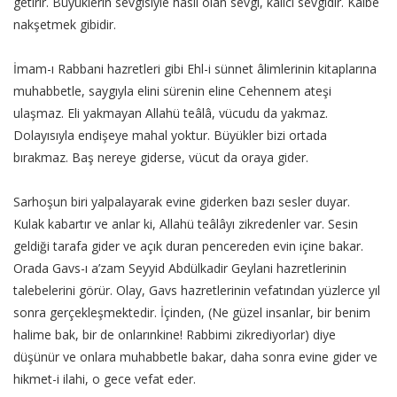
getirir. Büyüklerin sevgisiyle hâsıl olan sevgi, kalıcı sevgidir. Kalbe
nakşetmek gibidir.
İmam-ı Rabbani hazretleri gibi Ehl-i sünnet âlimlerinin kitaplarına
muhabbetle, saygıyla elini sürenin eline Cehennem ateşi
ulaşmaz. Eli yakmayan Allahü teâlâ, vücudu da yakmaz.
Dolayısıyla endişeye mahal yoktur. Büyükler bizi ortada
bırakmaz. Baş nereye giderse, vücut da oraya gider.
Sarhoşun biri yalpalayarak evine giderken bazı sesler duyar.
Kulak kabartır ve anlar ki, Allahü teâlâyı zikredenler var. Sesin
geldiği tarafa gider ve açık duran pencereden evin içine bakar.
Orada Gavs-ı a’zam Seyyid Abdülkadir Geylani hazretlerinin
talebelerini görür. Olay, Gavs hazretlerinin vefatından yüzlerce yıl
sonra gerçekleşmektedir. İçinden, (Ne güzel insanlar, bir benim
halime bak, bir de onlarınkine! Rabbimi zikrediyorlar) diye
düşünür ve onlara muhabbetle bakar, daha sonra evine gider ve
hikmet-i ilahi, o gece vefat eder.