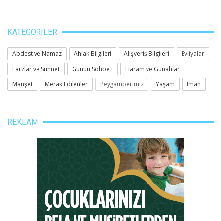
KATEGORILER
Abdest ve Namaz
Ahlak Bilgileri
Alışveriş Bilgileri
Evliyalar
Farzlar ve Sünnet
Günün Sohbeti
Haram ve Günahlar
Manşet
Merak Edilenler
Peygamberimiz
Yaşam
İman
REKLAM